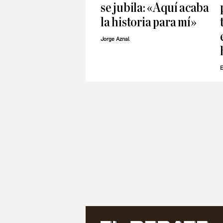
se jubila: «Aquí acaba
la historia para mí»
Jorge Aznal
E