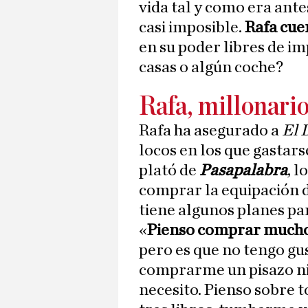
vida tal y como era ant
casi imposible.
Rafa cue
en su poder libres de i
casas o algún coche?
Rafa, millonario
Rafa ha asegurado a
El 
locos en los que gastar
plató de
Pasapalabra
, 
comprar la equipación d
tiene algunos planes pa
«
Pienso comprar mucho
pero es que no tengo gu
comprarme un pisazo ni
necesito. Pienso sobre t