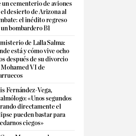
 un cementerio de aviones
 el desierto de Arizona al
mbate: el inédito regreso
 un bombardero B1
 misterio de Lalla Salma:
nde está y cómo vive ocho
os después de su divorcio
 Mohamed VI de
rruecos
is Fernández-Vega,
talmólogo: «Unos segundos
rando directamente el
lipse pueden bastar para
edarnos ciegos»