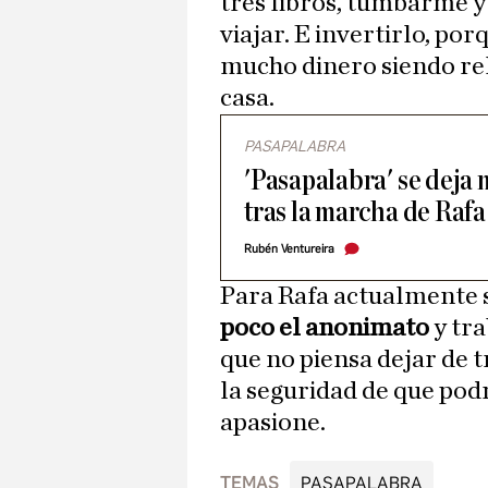
tres libros, tumbarme y
viajar. E invertirlo, po
mucho dinero siendo re
casa.
PASAPALABRA
'Pasapalabra' se deja 
tras la marcha de Rafa
Rubén Ventureira
Para Rafa actualmente 
poco el anonimato
y tr
que no piensa dejar de 
la seguridad de que pod
apasione.
TEMAS
PASAPALABRA