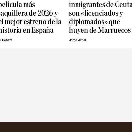
película más
inmigrantes de Ceut
taquillera de 2026 y
son «licenciados y
el mejor estreno de la
diplomados» que
historia en España
huyen de Marruecos
l Debate
Jorge Aznal