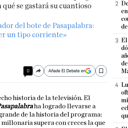
De
 qué se gastará su cuantioso
en
co
ador del bote de Pasapalabra:
de
er un tipo corriente»
El
dó
añ
de
Ma
0
Añade El Debate en
Compartir
Save
Lu
of
cho historia de la televisión. El
mi
asapalabra
ha logrado llevarse a
ec
grande de la historia del programa:
qu
a millonaria supera con creces la que