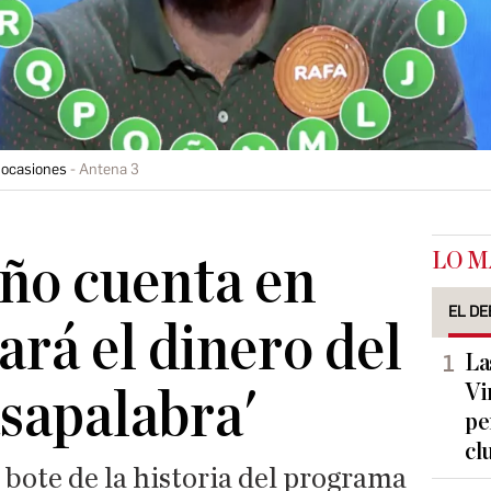
 ocasiones
Antena 3
LO M
ño cuenta en
EL DE
ará el dinero del
La
Vi
asapalabra'
pe
cl
bote de la historia del programa