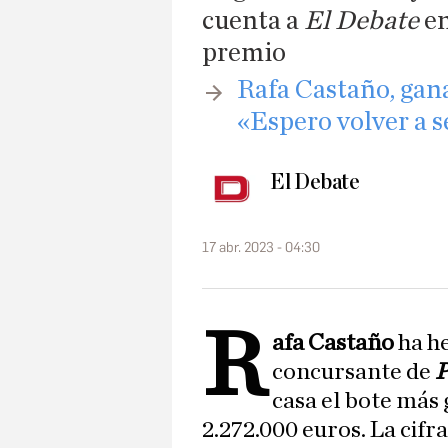
cuenta a
El Debate
en
premio
​Rafa Castaño, gan
«Espero volver a s
El Debate
17 abr. 2023 - 04:30
R
afa Castaño
ha he
concursante de
P
casa el bote más 
2.272.000 euros. La cifr