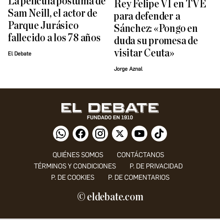
La película póstuma de
Rey Felipe VI en TVE
Sam Neill, el actor de
para defender a
Parque Jurásico
Sánchez: «Pongo en
fallecido a los 78 años
duda su promesa de
visitar Ceuta»
El Debate
Jorge Aznal
QUIÉNES SOMOS
CONTÁCTANOS
TÉRMINOS Y CONDICIONES
P. DE PRIVACIDAD
P. DE COOKIES
P. DE COMENTARIOS
© eldebate.com