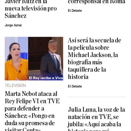
Javier Ruiz en la
corresponsal en Roma
nueva televisión pro
El Debate
Sánchez
Jorge Aznal
Así será la secuela de
la película sobre
Michael Jackson, la
biografía más
taquillera de la
historia
TELEVISIÓN
El Debate
Marta Nebot ataca al
Rey Felipe VI en TVE
para defender a
Julia Luna, la voz de la
Sánchez: «Pongo en
natación en TVE, se
duda su promesa de
jubila: «Aquí acaba la
visitar Ceuta»