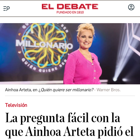
FUNDADO EN 1910
Menú
INICIA
SESIÓ
Ainhoa Arteta, en ¿
Quién quiere ser millonario?
Warner Bros.
Televisión
La pregunta fácil con la
que Ainhoa Arteta pidió el