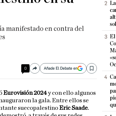
La
ca
al
so
ía manifestado en contra del
es
El
Co
Ma
«s
Oc
0
Añade El Debate en
Compartir
Save
Ca
mo
pa
ó
Eurovisión 2024
y con ello algunos
pi
nauguraron la gala. Entre ellos se
qu
ntante suecopalestino
Eric Saade
.
demostró, a través de sus redes