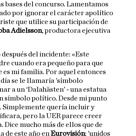
as bases del concurso. Lamentamos
do por ignorar el carácter apolítico
riste que utilice su participación de
bba Adielsson
, productora ejecutiva
 después del incidente: «Este
adre cuando era pequeño para que
 es mi familia. Por aquel entonces
día se le llamaría 'símbolo
mar a un ‘Dalahästen’ - una estatua
un símbolo político. Desde mi punto
o. Simplemente quería incluir y
ificara, pero la UER parece creer
a. Dice mucho más de ellos que de
ma de este año en
Eurovisión
: 'unidos