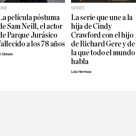
CINE
SERIES
La película póstuma
La serie que une a la
de Sam Neill, el actor
hija de Cindy
de Parque Jurásico
Crawford con el hijo
fallecido a los 78 años
de Richard Gere y de
la que todo el mundo
l Debate
habla
Lola Hermoso