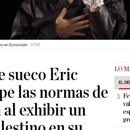
es en Eurovisión
RTVE
LO M
e sueco Eric
EL DE
pe las normas de
Fe
va
 al exhibir un
es
pr
lestino en su