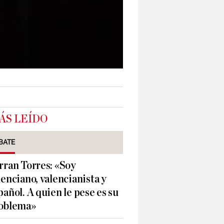
ÁS LEÍDO
BATE
rran Torres: «Soy
lenciano, valencianista y
pañol. A quien le pese es su
oblema»