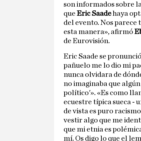
son informados sobre l
que
Eric Saade
haya opta
del evento. Nos parece t
esta manera», afirmó
E
de Eurovisión.
Eric Saade se pronunció
pañuelo me lo dio mi p
nunca olvidara de dónde
no imaginaba que algún 
político'». «Es como lla
ecuestre típica sueca - 
de vista es puro racism
vestir algo que me ident
que mi etnia es polémic
mí. Os digo lo que el le