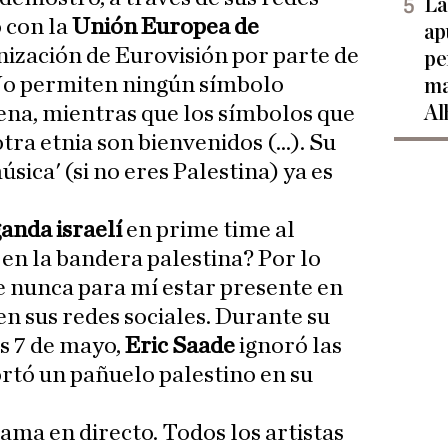
La
o con la
Unión Europea de
ap
nización de Eurovisión por parte de
pe
No permiten ningún símbolo
ma
Al
ena, mientras que los símbolos que
ra etnia son bienvenidos (...). Su
sica' (si no eres Palestina) ya es
anda israelí
en prime time al
en la bandera palestina? Por lo
ue nunca para mí estar presente en
en sus redes sociales. Durante su
s 7 de mayo,
Eric Saade
ignoró las
ortó un pañuelo palestino en su
ama en directo. Todos los artistas