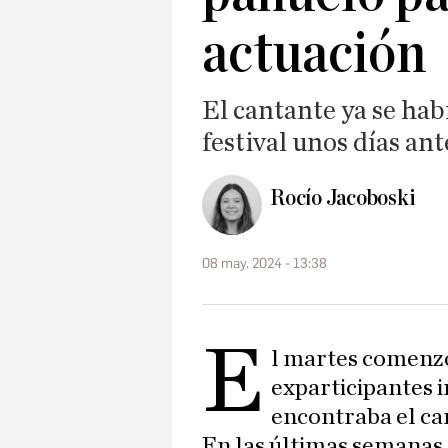
actuación
El cantante ya se hab
festival unos días ant
Rocío Jacoboski
08 may. 2024 - 13:38
E
l martes comenz
exparticipantes i
encontraba el ca
En las últimas semanas 