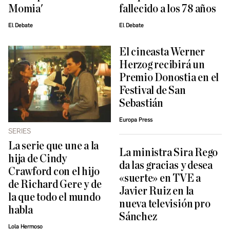
Momia'
fallecido a los 78 años
El Debate
El Debate
El cineasta Werner
Herzog recibirá un
Premio Donostia en el
Festival de San
Sebastián
Europa Press
SERIES
La serie que une a la
La ministra Sira Rego
hija de Cindy
da las gracias y desea
Crawford con el hijo
«suerte» en TVE a
de Richard Gere y de
Javier Ruiz en la
la que todo el mundo
nueva televisión pro
habla
Sánchez
Lola Hermoso