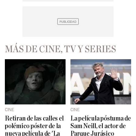
MÁS DE CINE, TV Y SERIES
CINE
CINE
Retiran de las calles el
La película póstuma de
polémico póster de la
Sam Neill, el actor de
nueva película de 'La
Parque Jurásico