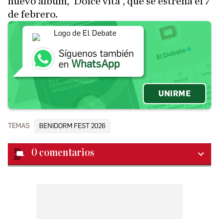
nuevo álbum, 'Dolce vita', que se estrena el 7
de febrero.
Síguenos también
WhatsApp
en
UNIRME
TEMAS
BENIDORM FEST 2026
0
comentarios