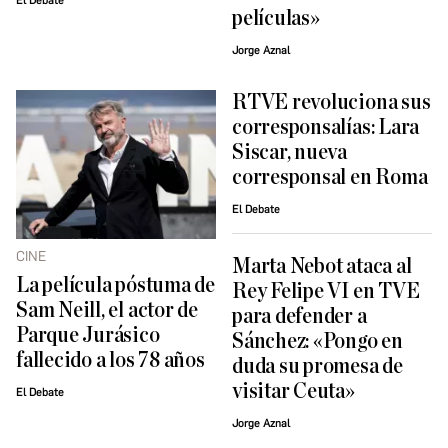
El Debate
películas»
Jorge Aznal
RTVE revoluciona sus
corresponsalías: Lara
Siscar, nueva
corresponsal en Roma
El Debate
CINE
Marta Nebot ataca al
La película póstuma de
Rey Felipe VI en TVE
Sam Neill, el actor de
para defender a
Parque Jurásico
Sánchez: «Pongo en
fallecido a los 78 años
duda su promesa de
visitar Ceuta»
El Debate
Jorge Aznal