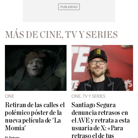
MÁS DE CINE, TV Y SERIES
CINE
CINE, TV Y SERIES
Retiran de las calles el
Santiago Segura
polémico póster de la
denuncia retrasos en
nueva película de 'La
el AVE y retrata a esta
Momia'
usuaria de X: «Para
retraso el de tus