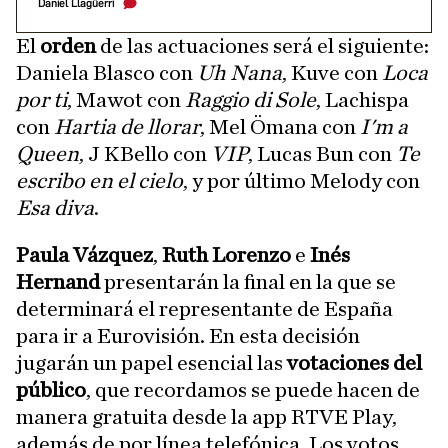
Daniel Llagüerri
El
orden
de las actuaciones será el siguiente:
Daniela Blasco con
Uh Nana
, Kuve con
Loca
por ti
, Mawot con
Raggio di Sole
, Lachispa
con
Hartia de llorar
, Mel Ömana con
I'm a
Queen
, J KBello con
VIP
, Lucas Bun con
Te
escribo en el cielo
, y por último Melody con
Esa diva
.
Paula Vázquez
,
Ruth Lorenzo
e
Inés
Hernand
presentarán la final en la que se
determinará el representante de España
para ir a Eurovisión. En esta decisión
jugarán un papel esencial las
votaciones del
público
, que recordamos se puede hacen de
manera gratuita desde la app RTVE Play,
además de por línea telefónica. Los votos