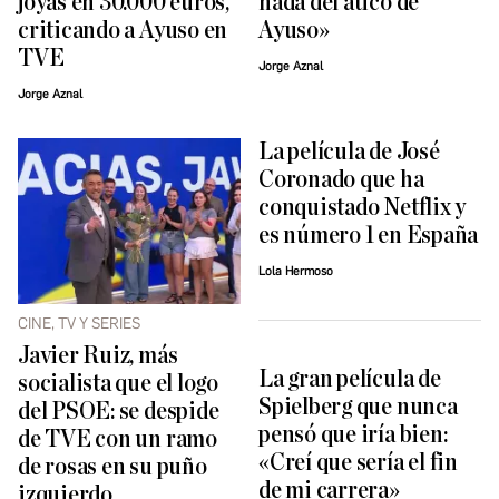
joyas en 30.000 euros,
nada del ático de
criticando a Ayuso en
Ayuso»
TVE
Jorge Aznal
Jorge Aznal
La película de José
Coronado que ha
conquistado Netflix y
es número 1 en España
Lola Hermoso
CINE, TV Y SERIES
Javier Ruiz, más
La gran película de
socialista que el logo
Spielberg que nunca
del PSOE: se despide
pensó que iría bien:
de TVE con un ramo
«Creí que sería el fin
de rosas en su puño
de mi carrera»
izquierdo