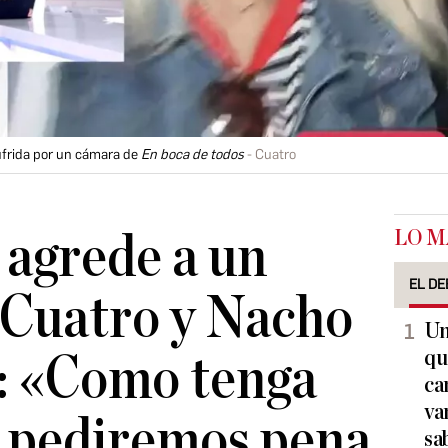
frida por un cámara de
En boca de todos
Cuatro
LO M
agrede a un
EL DE
 Cuatro y Nacho
Un
qu
: «Como tenga
ca
va
, pediremos pena
sa