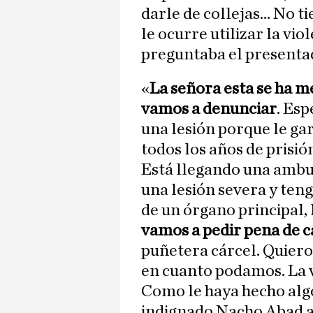
darle de collejas… No ti
le ocurre utilizar la vi
preguntaba el presenta
«
La señora esta se ha m
vamos a denunciar
. Esp
una lesión porque le ga
todos los años de prisi
Está llegando una ambu
una lesión severa y teng
de un órgano principal, 
vamos a pedir pena de c
puñetera cárcel. Quiero
en cuanto podamos. La vi
Como le haya hecho algo
indignado Nacho Abad a