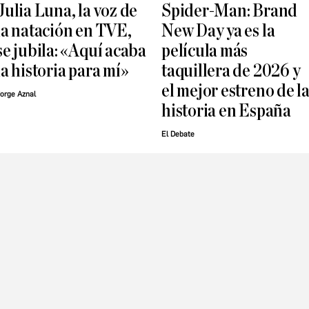
Julia Luna, la voz de
Spider-Man: Brand
la natación en TVE,
New Day ya es la
se jubila: «Aquí acaba
película más
la historia para mí»
taquillera de 2026 y
el mejor estreno de l
orge Aznal
historia en España
El Debate