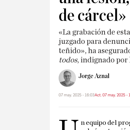
de cárcel»
«La grabación de esta
juzgado para denuncia
teñido», ha asegurad
todos
, indignado por 
Jorge Aznal
07 may. 2025 - 16:03
Act. 07 may. 2025 - 
U
n equipo del pr