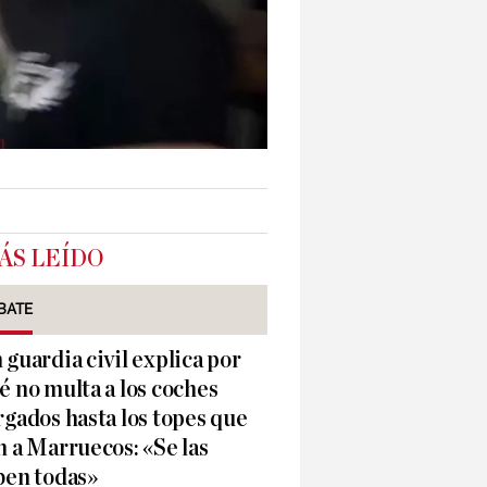
ÁS LEÍDO
BATE
 guardia civil explica por
é no multa a los coches
rgados hasta los topes que
n a Marruecos: «Se las
ben todas»