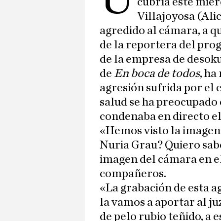
cubría este miér
Villajoyosa (Ali
agredido al cámara, a qu
de la reportera del pro
de la empresa de desok
de
En boca de todos
, ha
agresión sufrida por el 
salud se ha preocupad
condenaba en directo el
«Hemos visto la imagen 
Nuria Grau? Quiero sab
imagen del cámara en el
compañeros.
«La grabación de esta 
la vamos a aportar al j
de pelo rubio teñido, a e