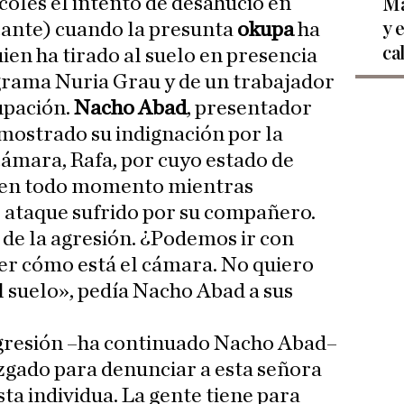
coles el intento de desahucio en
Ma
y 
cante) cuando la presunta
okupa
ha
ca
ien ha tirado al suelo en presencia
grama Nuria Grau y de un trabajador
upación.
Nacho Abad
, presentador
 mostrado su indignación por la
cámara, Rafa, por cuyo estado de
o en todo momento mientras
 ataque sufrido por su compañero.
de la agresión. ¿Podemos ir con
er cómo está el cámara. No quiero
 suelo», pedía Nacho Abad a sus
agresión –ha continuado Nacho Abad–
uzgado para denunciar a esta señora
sta individua. La gente tiene para