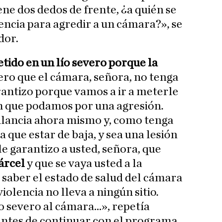
ene dos dedos de frente, ¿a quién se
olencia para agredir a un cámara?», se
dor.
etido en un lío severo porque la
ero que el cámara, señora, no tenga
rantizo porque vamos a ir a meterle
ón que podamos por una agresión.
lancia ahora mismo y, como tenga
a que estar de baja, y sea una lesión
le garantizo a usted, señora, que
árcel
y que se vaya usted a la
 saber el estado de salud del cámara
olencia no lleva a ningún sitio.
 severo al cámara...», repetía
ntes de continuar con el programa.