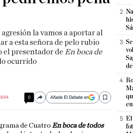
Na
hi
Sá
 agresión la vamos a aportar al
r a esta señora de pelo rubio
Se
vo
o el presentador de
En boca de
Sa
lo ocurrido
de
Ro
Ma
qu
16:04
0
Añade El Debate en
Compartir
Save
en
El
ograma de Cuatro
En boca de todos
fo