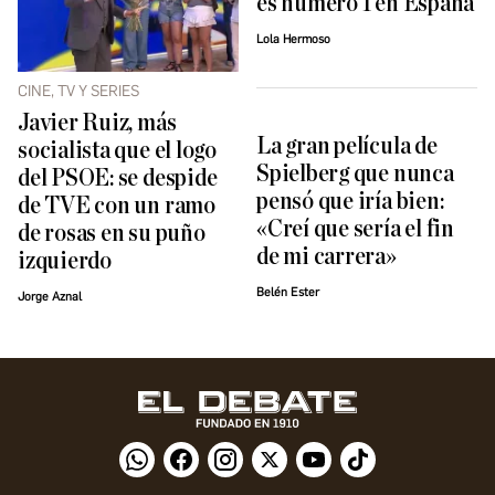
es número 1 en España
Lola Hermoso
CINE, TV Y SERIES
Javier Ruiz, más
La gran película de
socialista que el logo
Spielberg que nunca
del PSOE: se despide
pensó que iría bien:
de TVE con un ramo
«Creí que sería el fin
de rosas en su puño
de mi carrera»
izquierdo
Belén Ester
Jorge Aznal