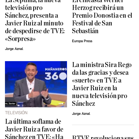
La Séptima, la nueva
El cineasta Werner
televisión pro
Herzog recibirá un
Sánchez, presenta a
Premio Donostia en el
Javier Ruiz al minuto
Festival de San
de despedirse de TVE:
Sebastián
«Sorpresa»
Europa Press
Jorge Aznal
La ministra Sira Rego
da las gracias y desea
«suerte» en TVE a
Javier Ruiz en la
nueva televisión pro
Sánchez
TELEVISIÓN
Jorge Aznal
La última soflama de
Javier Ruiz a favor de
Sánchez en TVE: «Ha
RTVE revoluciona sus