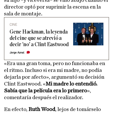
su hijo –y viceversa– se vino abajo cuando el
director optó por suprimir la escena en la
sala de montaje.
CINE
Gene Hackman, la leyenda
del cine que se atrevió a
decir 'no' a Clint Eastwood
Jorge Aznal
«Era una gran toma, pero no funcionaba en
el ritmo. Incluso si era mi madre, no podía
dejarla por afecto», argumentó su decisión
Clint Eastwood. «
Mi madre lo entendió.
Sabía que la película era lo primero
»,
comentaría después el realizador.
En efecto,
Ruth Wood
, lejos de tomárselo