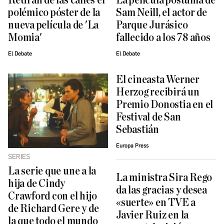
Retiran de las calles el
La película póstuma de
polémico póster de la
Sam Neill, el actor de
nueva película de 'La
Parque Jurásico
Momia'
fallecido a los 78 años
El Debate
El Debate
El cineasta Werner
Herzog recibirá un
Premio Donostia en el
Festival de San
Sebastián
Europa Press
SERIES
La serie que une a la
La ministra Sira Rego
hija de Cindy
da las gracias y desea
Crawford con el hijo
«suerte» en TVE a
de Richard Gere y de
Javier Ruiz en la
la que todo el mundo