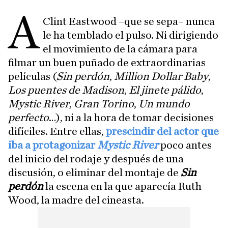
A
Clint Eastwood –que se sepa– nunca
le ha temblado el pulso. Ni dirigiendo
el movimiento de la cámara para
filmar un buen puñado de extraordinarias
películas (
Sin perdón
,
Million Dollar Baby
,
Los puentes de Madison
,
El jinete pálido
,
Mystic River
,
Gran Torino
,
Un mundo
perfecto
…), ni a la hora de tomar decisiones
difíciles. Entre ellas,
prescindir del actor que
iba a protagonizar
Mystic River
poco antes
del inicio del rodaje y después de una
discusión, o eliminar del montaje de
Sin
perdón
la escena en la que aparecía Ruth
Wood, la madre del cineasta.