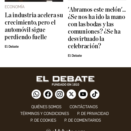
ECONOMÍA
'Abramos este melón'...
La industria acelera su
¿Se nos ha ido la mano
crecimiento, pero el
con las bodas y las
automóvil sigue
comuniones? ¿Se ha
perdiendo fuelle
desvirtuado la
celebración?
El Debate
El Debate
QUIÉNES SOMOS
CONTÁCTANOS
TÉRMINOS Y CONDICIONES
P. DE PRIVACIDAD
P. DE COOKIES
P. DE COMENTARIOS