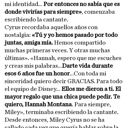
mi identidad…
Por entonces no sabía que es
donde vivirías para siempre»
, comenzaba
escribiendo la cantante.
Cyrus recordaba aquellos años con
nostalgia:
«Tú y yo hemos pasado por todo
juntas, amiga mía.
Hemos compartido
muchas primeras veces. Y otras muchas
últimas». «Hannah, espero que me escuches
y creas mis palabras…
Darte vida durante
esos 6 años fue un honor
…Con toda mi
sinceridad quiero decir GRACIAS. Para todo
el equipo de Disney…
Ellos me dieron a ti. El
mayor regalo que una chica puede pedir. Te
quiero, Hannah Montana
. Para siempre,
Miley», terminaba escribiendo la cantante.
Desde entonces, Miley Cyrus no se ha
callado cada vez que quería hablar sobre la