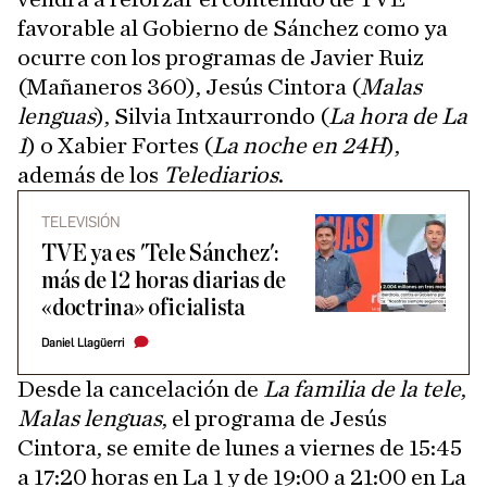
favorable al Gobierno de Sánchez como ya
ocurre con los programas de Javier Ruiz
(Mañaneros 360), Jesús Cintora (
Malas
lenguas
), Silvia Intxaurrondo (
La hora de La
1
) o Xabier Fortes (
La noche en 24H
),
además de los
Telediarios
.
TELEVISIÓN
TVE ya es 'Tele Sánchez':
más de 12 horas diarias de
«doctrina» oficialista
Daniel Llagüerri
Desde la cancelación de
La familia de la tele
,
Malas lenguas
, el programa de Jesús
Cintora, se emite de lunes a viernes de 15:45
a 17:20 horas en La 1 y de 19:00 a 21:00 en La