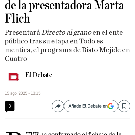
de la presentadora Marta
Flich
Presentará
Directo al grano
en el ente
público tras su etapa en Todo es
mentira, el programa de Risto Mejide en
Cuatro
El Debate
15 ago. 2025 - 13:15
3
Añade El Debate en
Compartir
Save
TVE ha confirmado el fichaje de la