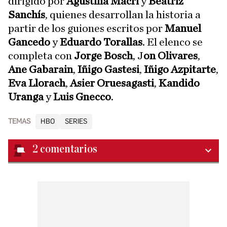
dirigido por
Agustina Macri
y
Beatriz
Sanchís
, quienes desarrollan la historia a
partir de los guiones escritos por
Manuel
Gancedo
y
Eduardo Torallas
. El elenco se
completa con
Jorge Bosch
, J
on Olivares
,
Ane Gabarain
,
Iñigo Gastesi
,
Iñigo Azpitarte
,
Eva Llorach
,
Asier Oruesagasti
,
Kandido
Uranga
y
Luis Gnecco
.
TEMAS
HBO
SERIES
2
comentarios