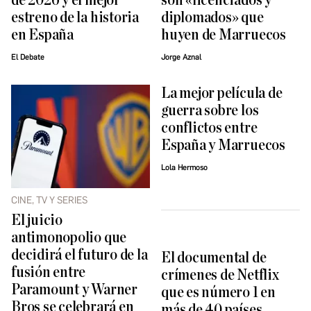
de 2026 y el mejor
son «licenciados y
estreno de la historia
diplomados» que
en España
huyen de Marruecos
El Debate
Jorge Aznal
La mejor película de
guerra sobre los
conflictos entre
España y Marruecos
Lola Hermoso
CINE, TV Y SERIES
El juicio
antimonopolio que
decidirá el futuro de la
El documental de
fusión entre
crímenes de Netflix
Paramount y Warner
que es número 1 en
Bros se celebrará en
más de 40 países