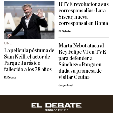
RTVE revoluciona sus
corresponsalías: Lara
Siscar, nueva
corresponsal en Roma
El Debate
CINE
Marta Nebot ataca al
La película póstuma de
Rey Felipe VI en TVE
Sam Neill, el actor de
para defender a
Parque Jurásico
Sánchez: «Pongo en
fallecido a los 78 años
duda su promesa de
visitar Ceuta»
El Debate
Jorge Aznal