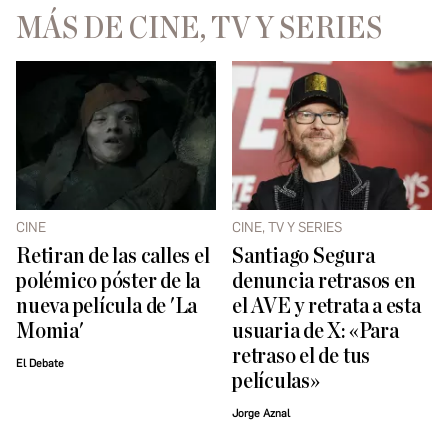
MÁS DE CINE, TV Y SERIES
CINE
CINE, TV Y SERIES
Retiran de las calles el
Santiago Segura
polémico póster de la
denuncia retrasos en
nueva película de 'La
el AVE y retrata a esta
Momia'
usuaria de X: «Para
retraso el de tus
El Debate
películas»
Jorge Aznal