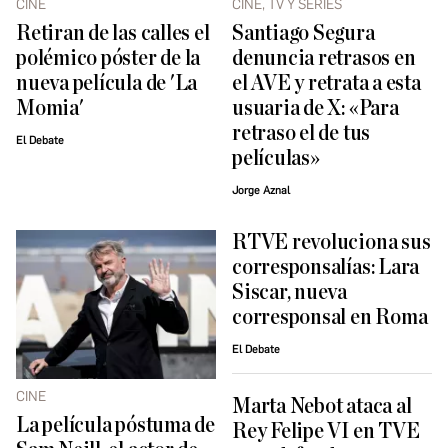
CINE
CINE, TV Y SERIES
Retiran de las calles el
Santiago Segura
polémico póster de la
denuncia retrasos en
nueva película de 'La
el AVE y retrata a esta
Momia'
usuaria de X: «Para
retraso el de tus
El Debate
películas»
Jorge Aznal
RTVE revoluciona sus
corresponsalías: Lara
Siscar, nueva
corresponsal en Roma
El Debate
CINE
Marta Nebot ataca al
La película póstuma de
Rey Felipe VI en TVE