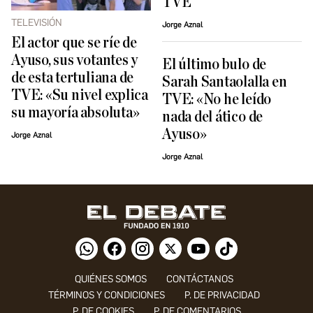
TVE
TELEVISIÓN
Jorge Aznal
El actor que se ríe de
Ayuso, sus votantes y
El último bulo de
de esta tertuliana de
Sarah Santaolalla en
TVE: «Su nivel explica
TVE: «No he leído
su mayoría absoluta»
nada del ático de
Ayuso»
Jorge Aznal
Jorge Aznal
QUIÉNES SOMOS
CONTÁCTANOS
TÉRMINOS Y CONDICIONES
P. DE PRIVACIDAD
P. DE COOKIES
P. DE COMENTARIOS