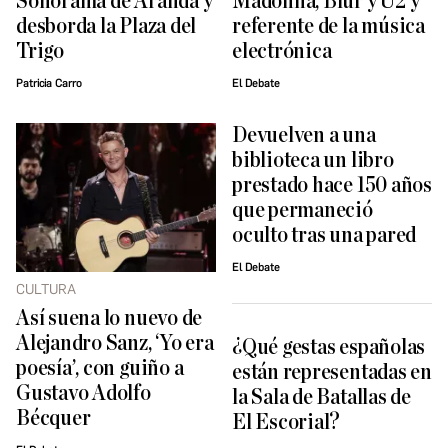
Sonorama de Aranda y
Madonna, Blur y U2 y
desborda la Plaza del
referente de la música
Trigo
electrónica
Patricia Carro
El Debate
Devuelven a una
biblioteca un libro
prestado hace 150 años
que permaneció
oculto tras una pared
El Debate
CULTURA
Así suena lo nuevo de
Alejandro Sanz, ‘Yo era
¿Qué gestas españolas
poesía’, con guiño a
están representadas en
Gustavo Adolfo
la Sala de Batallas de
Bécquer
El Escorial?