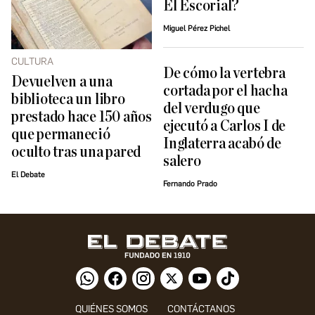
El Escorial?
Miguel Pérez Pichel
CULTURA
De cómo la vertebra
Devuelven a una
cortada por el hacha
biblioteca un libro
del verdugo que
prestado hace 150 años
ejecutó a Carlos I de
que permaneció
Inglaterra acabó de
oculto tras una pared
salero
El Debate
Fernando Prado
QUIÉNES SOMOS
CONTÁCTANOS