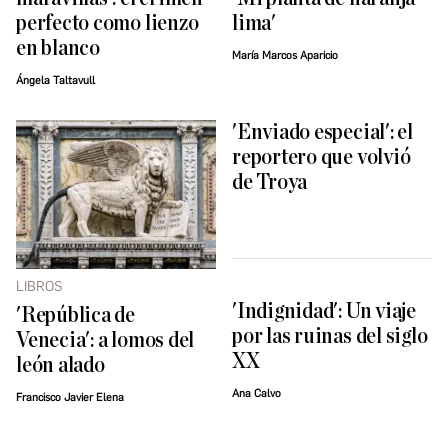
perfecto como lienzo
lima'
en blanco
María Marcos Aparicio
Ángela Taltavull
'Enviado especial': el
reportero que volvió
de Troya
LIBROS
'Indignidad': Un viaje
'República de
por las ruinas del siglo
Venecia': a lomos del
XX
león alado
Ana Calvo
Francisco Javier Elena