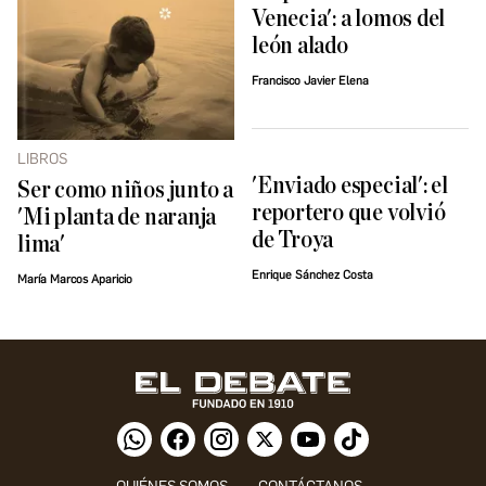
Venecia': a lomos del
león alado
Francisco Javier Elena
LIBROS
'Enviado especial': el
Ser como niños junto a
reportero que volvió
'Mi planta de naranja
de Troya
lima'
Enrique Sánchez Costa
María Marcos Aparicio