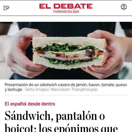
FUNDADO EN 1910
Menú
INICIA
SESIÓ
Presentación de un sándwich casero de jamón, bacon, tomate, queso
y lechuga
Getty Images/ Warunporn Thangthongtip
El español desde dentro
Sándwich, pantalón o
boicot: los epónimos que