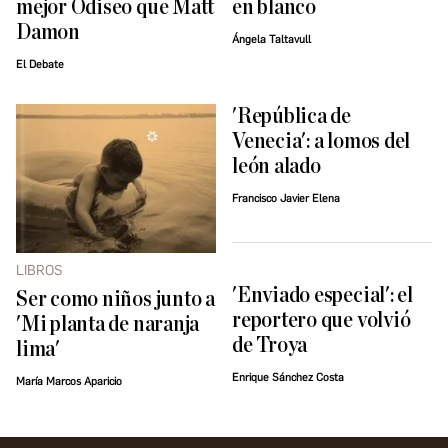
mejor Odiseo que Matt
en blanco
Damon
Ángela Taltavull
El Debate
'República de
Venecia': a lomos del
león alado
Francisco Javier Elena
LIBROS
'Enviado especial': el
Ser como niños junto a
reportero que volvió
'Mi planta de naranja
de Troya
lima'
Enrique Sánchez Costa
María Marcos Aparicio