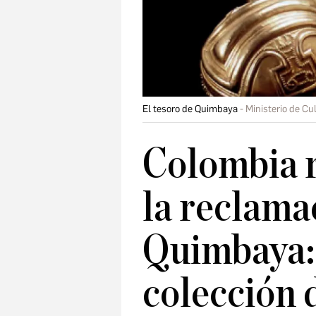
El tesoro de Quimbaya
Ministerio de Cu
Colombia r
la reclama
Quimbaya: 
colección 