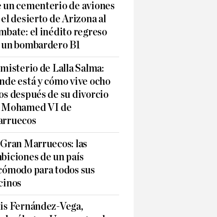
 un cementerio de aviones
 el desierto de Arizona al
mbate: el inédito regreso
 un bombardero B1
 misterio de Lalla Salma:
nde está y cómo vive ocho
os después de su divorcio
 Mohamed VI de
rruecos
 Gran Marruecos: las
biciones de un país
cómodo para todos sus
cinos
is Fernández-Vega,