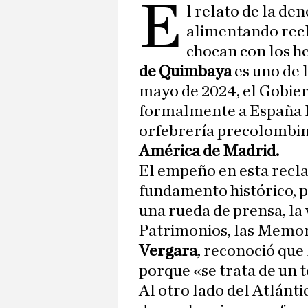
E
l relato de la d
alimentando recl
chocan con los he
de Quimbaya
es uno de 
mayo de 2024, el Gobie
formalmente a España la
orfebrería precolombin
América de Madrid.
El empeño en esta recla
fundamento histórico, 
una rueda de prensa, la
Patrimonios, las Memor
Vergara
, reconoció que
porque «se trata de un
Al otro lado del Atlánt