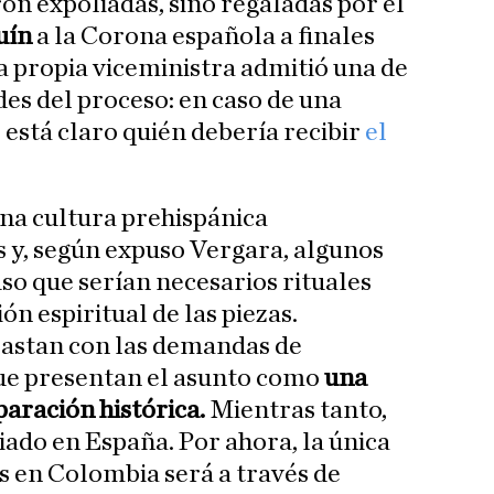
ron expoliadas, sino regaladas por el
uín
a la Corona española a finales
 propia viceministra admitió una de
ades del proceso: en caso de una
 está claro quién debería recibir
el
na cultura prehispánica
s y, según expuso Vergara, algunos
so que serían necesarios rituales
ón espiritual de las piezas.
rastan con las demandas de
ue presentan el asunto como
una
paración histórica.
Mientras tanto,
iado en España. Por ahora, la única
as en Colombia será a través de