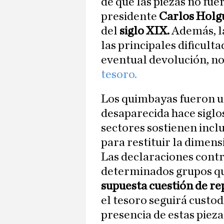
de que las piezas no fue
presidente
Carlos Holg
del
siglo XIX.
Además, la
las principales dificult
eventual devolución, no
tesoro.
Los quimbayas fueron u
desaparecida hace siglo
sectores sostienen inclu
para restituir la dimensi
Las declaraciones cont
determinados grupos q
supuesta cuestión de re
el tesoro seguirá custod
presencia de estas piez