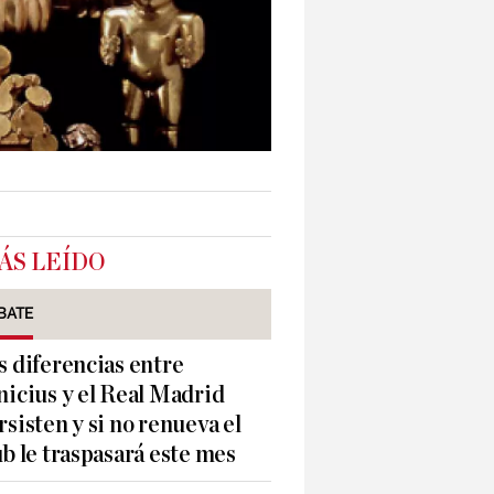
ÁS LEÍDO
BATE
s diferencias entre
nicius y el Real Madrid
rsisten y si no renueva el
ub le traspasará este mes