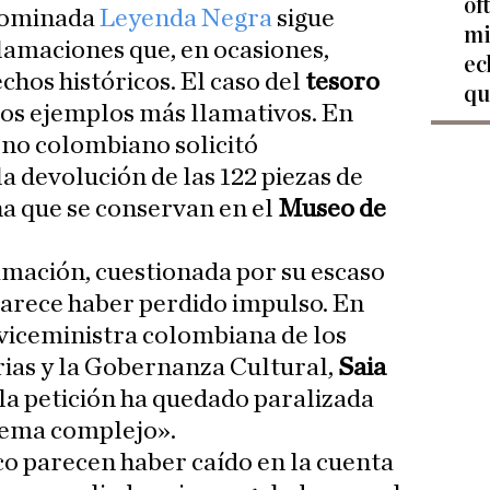
of
enominada
Leyenda Negra
sigue
mi
amaciones que, en ocasiones,
ec
chos históricos. El caso del
tesoro
qu
los ejemplos más llamativos. En
rno colombiano solicitó
 devolución de las 122 piezas de
a que se conservan en el
Museo de
mación, cuestionada por su escaso
parece haber perdido impulso. En
 viceministra colombiana de los
ias y la Gobernanza Cultural,
Saia
 la petición ha quedado paralizada
 tema complejo».
ico parecen haber caído en la cuenta