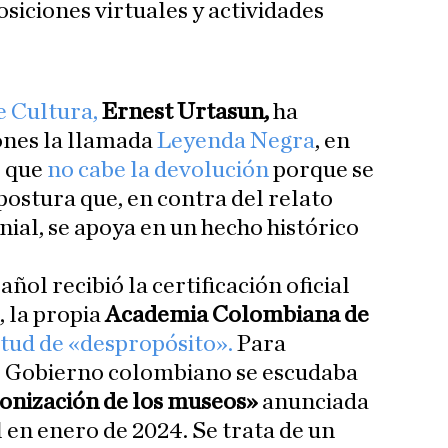
posiciones virtuales y actividades
e Cultura,
Ernest Urtasun,
ha
iones la llamada
Leyenda Negra
, en
e que
no cabe la devolución
porque se
postura que, en contra del relato
nial, se apoya en un hecho histórico
ol recibió la certificación oficial
, la propia
Academia Colombiana de
icitud de «despropósito».
Para
 el Gobierno colombiano se escudaba
olonización de los museos»
anunciada
 en enero de 2024. Se trata de un