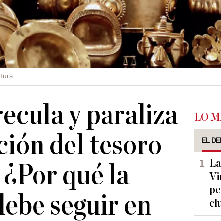
ltura
ecula y paraliza
LO M
ción del tesoro
EL DE
La
¿Por qué la
Vi
pe
debe seguir en
cl