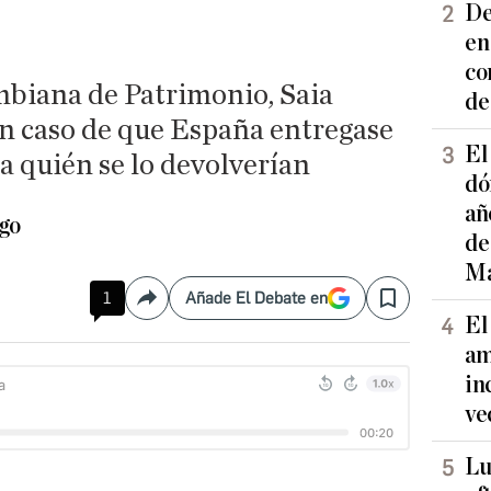
De
en
co
mbiana de Patrimonio, Saia
de
en caso de que España entregase
El
 a quién se lo devolverían
dó
añ
ago
de
Ma
1
Añade El Debate en
Compartir
Save
El
am
in
ve
Lu