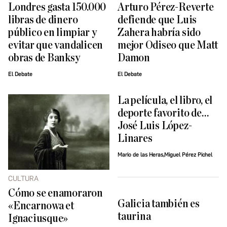
Londres gasta 150.000
Arturo Pérez-Reverte
libras de dinero
defiende que Luis
público en limpiar y
Zahera habría sido
evitar que vandalicen
mejor Odiseo que Matt
obras de Banksy
Damon
El Debate
El Debate
La película, el libro, el
deporte favorito de…
José Luis López-
Linares
Mario de las Heras,Miguel Pérez Pichel
CULTURA
Cómo se enamoraron
Galicia también es
«Encarnowa et
taurina
Ignaciusque»