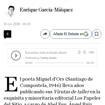
Enrique García-Máiquez
04 jul. 2026 - 04:15
8
Añade El Debate en
Compartir
Save
E
l poeta Miguel d’Ors (Santiago de
Compostela, 1946) lleva años
publicando sus
Virutas de taller
en la
exquisita y minoritaria editorial Los Papeles
del Sitio, a cargo de Abel Feu. Ángel Ruiz,