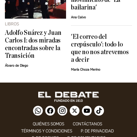
bailarina'
Ana Calvo
LIBROS
Adolfo Suárez y Juan
'El correo del
Carlos I: dos miradas
crepúsculo': todo lo
encontradas sobre la
que no nos atrevemos
Transición
a decir
Álvaro de Diego
María Choza Merino
QUIÉNES SOMOS
CONTÁCTANOS
TÉRMINOS Y CONDICIONES
P. DE PRIVACIDAD