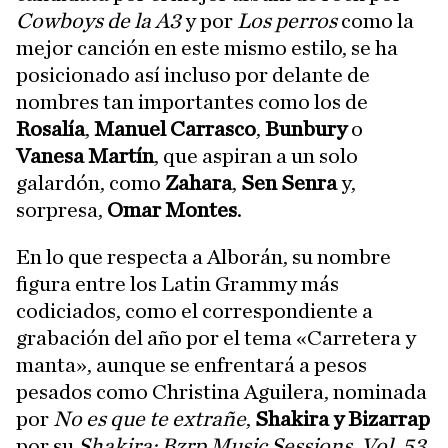
Cowboys de la A3
y por
Los perros
como la
mejor canción en este mismo estilo, se ha
posicionado así incluso por delante de
nombres tan importantes como los de
Rosalía
,
Manuel Carrasco
,
Bunbury
o
Vanesa Martín
, que aspiran a un solo
galardón, como
Zahara
,
Sen Senra
y,
sorpresa,
Omar Montes
.
En lo que respecta a Alborán, su nombre
figura entre los Latin Grammy más
codiciados, como el correspondiente a
grabación del año por el tema «Carretera y
manta», aunque se enfrentará a pesos
pesados como Christina Aguilera, nominada
por
No es que te extrañe
,
Shakira y Bizarrap
por su
Shakira: Bzrp Music Sessions, Vol. 53