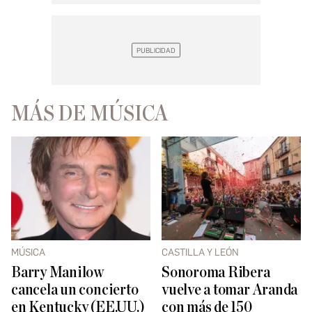
MÁS DE MÚSICA
MÚSICA
CASTILLA Y LEÓN
Barry Manilow
Sonoroma Ribera
cancela un concierto
vuelve a tomar Aranda
en Kentucky (EE.UU.)
con más de 150