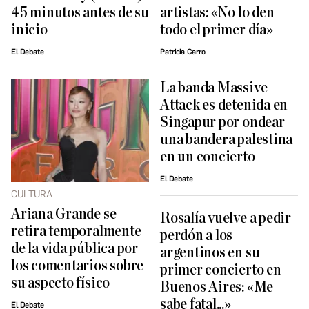
45 minutos antes de su
artistas: «No lo den
inicio
todo el primer día»
El Debate
Patricia Carro
La banda Massive
Attack es detenida en
Singapur por ondear
una bandera palestina
en un concierto
El Debate
CULTURA
Ariana Grande se
Rosalía vuelve a pedir
retira temporalmente
perdón a los
de la vida pública por
argentinos en su
los comentarios sobre
primer concierto en
su aspecto físico
Buenos Aires: «Me
sabe fatal...»
El Debate