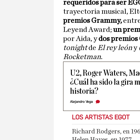
requeridos para ser E
trayectoria musical, El
premios Grammy,
entre
Leyend Award;
un prem
por Aida, y
dos premios
tonight
de
El rey león
y
Rocketman
.
U2, Roger Waters, Mad
¿Cuál ha sido la gira 
historia?
Alejandro Vega
LOS ARTISTAS EGOT
Richard Rodgers, en 19
Helen Hayes, en 1977