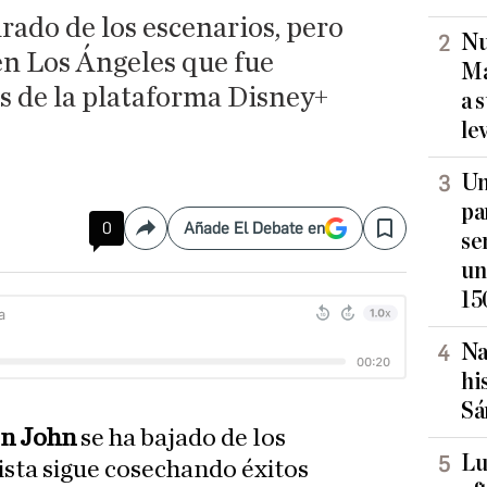
irado de los escenarios, pero
Nu
en Los Ángeles que fue
Ma
s de la plataforma Disney+
a 
le
Un
pa
0
Añade El Debate en
Compartir
Save
se
un
15
Na
hi
Sá
on John
se ha bajado de los
Lu
tista sigue cosechando éxitos