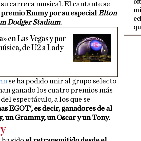
of
su carrera musical. El cantante se
mi
 premio Emmy por su especial
Elton
ec
rom Dodger Stadium
.
qu
a» en Las Vegas y por
música, de U2 a Lady
hn
se ha podido unir al grupo selecto
e han ganado los cuatro premios más
el espectáculo, a los que se
as EGOT', es decir, ganadores de al
 un Grammy, un Oscar y un Tony.
my
 ha sido
el retransmitido desde el