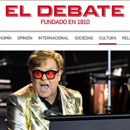
FUNDADO EN 1910
NOMÍA
OPINIÓN
INTERNACIONAL
SOCIEDAD
CULTURA
REL