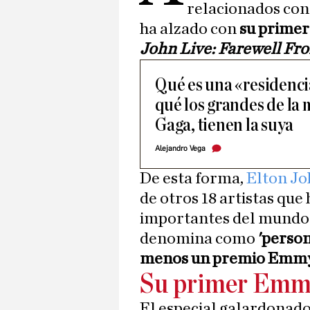
relacionados con 
ha alzado con
su primer
John Live: Farewell F
Qué es una «residenci
qué los grandes de la 
Gaga, tienen la suya
Alejandro Vega
De esta forma,
Elton Jo
de otros 18 artistas qu
importantes del mundo d
denomina como
'person
menos un premio Emmy,
Su primer Em
El especial galardonado