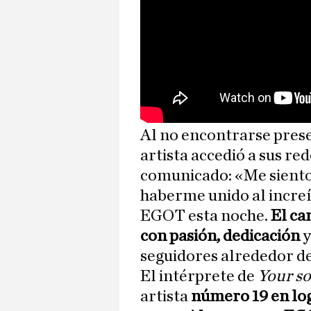
Al no encontrarse prese
artista accedió a sus red
comunicado: «Me sient
haberme unido al increí
EGOT esta noche.
El ca
con pasión, dedicación
y
seguidores alrededor d
El intérprete de
Your s
artista
número 19 en log