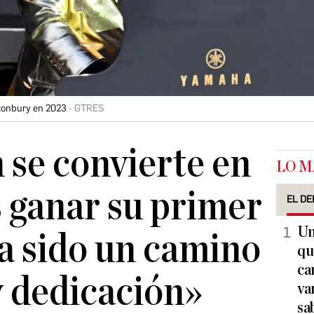
stonbury en 2023
GTRES
 se convierte en
LO M
 ganar su primer
EL DE
Un
 sido un camino
qu
ca
y dedicación»
va
sa