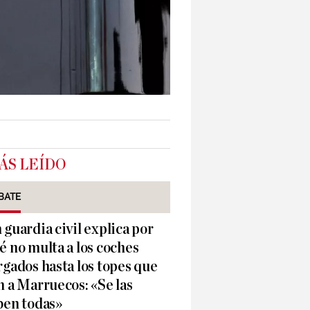
ÁS LEÍDO
BATE
 guardia civil explica por
é no multa a los coches
rgados hasta los topes que
n a Marruecos: «Se las
ben todas»