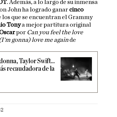
GOT
. Además, a lo largo de su inmensa
ton John ha logrado ganar
cinco
 los que se encuentran el Grammy
io Tony
a mejor partitura original
 Oscar
por
Can you feel the love
(I'm gonna) love me again
de
onna, Taylor Swift...
más recaudadora de la
62