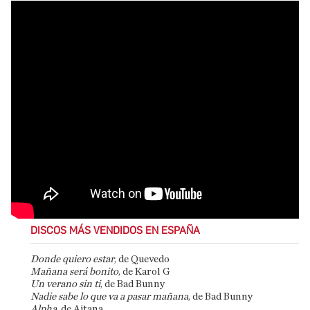
DISCOS MÁS VENDIDOS EN ESPAÑA
Donde quiero estar
, de Quevedo
Mañana será bonito
, de Karol G
Un verano sin ti
, de Bad Bunny
Nadie sabe lo que va a pasar mañana
, de Bad Bunny
Alpha
, de Aitana