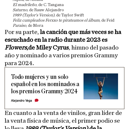
El madrileño
, de C. Tangana
Saturno
, de Rauw Alejandro
1989 (Taylor's Version)
, de Taylor Swift
Feliz cumpleaños Ferxxo te pirateamos el álbum
, de Feid
Paraíso
, de Mora
Por su parte,
la canción que más veces se ha
escuchado en la radio durante 2023 es
Flowers
,de Miley Cyrus
, himno del pasado
año y nominado a varios premios Grammy
para 2024.
Todo mujeres y un solo
español en los nominados a
los premios Grammy 2024
Alejandro Vega
En cuanto a la venta de vinilos, gran líder de
la venta física de música, el primer podio se
lo lleva
1989 (Taylor's Version)
de la