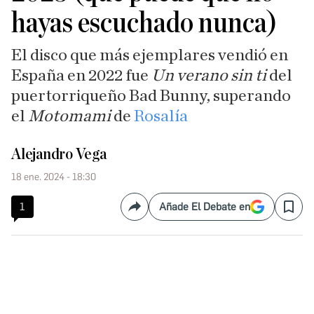
hayas escuchado nunca)
El disco que más ejemplares vendió en
España en 2022 fue
Un verano sin ti
del
puertorriqueño Bad Bunny, superando
el
Motomami
de
Rosalía
Alejandro Vega
18 ene. 2024 - 18:30
1
Añade El Debate en
Compartir
Save