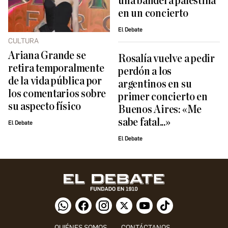
una bandera palestina
en un concierto
El Debate
CULTURA
Ariana Grande se
Rosalía vuelve a pedir
retira temporalmente
perdón a los
de la vida pública por
argentinos en su
los comentarios sobre
primer concierto en
su aspecto físico
Buenos Aires: «Me
sabe fatal...»
El Debate
El Debate
QUIÉNES SOMOS
CONTÁCTANOS