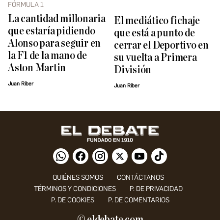
FÓRMULA 1
La cantidad millonaria
El mediático fichaje
que estaría pidiendo
que está a punto de
Alonso para seguir en
cerrar el Deportivo en
la F1 de la mano de
su vuelta a Primera
Aston Martin
División
Juan Riber
Juan Riber
QUIÉNES SOMOS
CONTÁCTANOS
TÉRMINOS Y CONDICIONES
P. DE PRIVACIDAD
P. DE COOKIES
P. DE COMENTARIOS
© eldebate.com