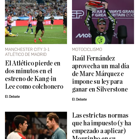
MANCHESTER CITY 3-1
MOTOCICLISMO
ATLÉTICO DE MADRID
Raúl Fernández
El Atlético pierde en
aprovecha un mal día
dos minutos en el
de Marc Márquez e
estreno de Kang-in
impone su ley para
Lee como colchonero
ganar en Silverstone
El Debate
El Debate
Las estrictas normas
que ha impuesto (y ha
empezado a aplicar)
Mourinho en su