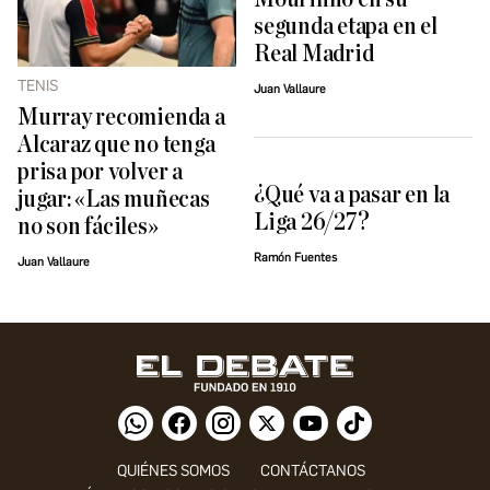
segunda etapa en el
Real Madrid
TENIS
Juan Vallaure
Murray recomienda a
Alcaraz que no tenga
prisa por volver a
¿Qué va a pasar en la
jugar: «Las muñecas
Liga 26/27?
no son fáciles»
Ramón Fuentes
Juan Vallaure
QUIÉNES SOMOS
CONTÁCTANOS