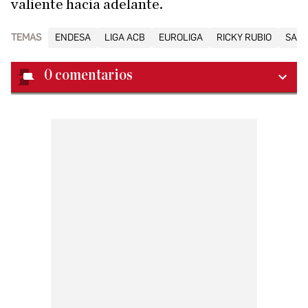
valiente hacia adelante.
TEMAS
ENDESA
LIGA ACB
EUROLIGA
RICKY RUBIO
SALU
0
comentarios