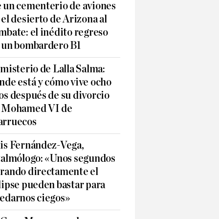
 un cementerio de aviones
 el desierto de Arizona al
mbate: el inédito regreso
 un bombardero B1
 misterio de Lalla Salma:
nde está y cómo vive ocho
os después de su divorcio
 Mohamed VI de
rruecos
is Fernández-Vega,
talmólogo: «Unos segundos
rando directamente el
lipse pueden bastar para
edarnos ciegos»