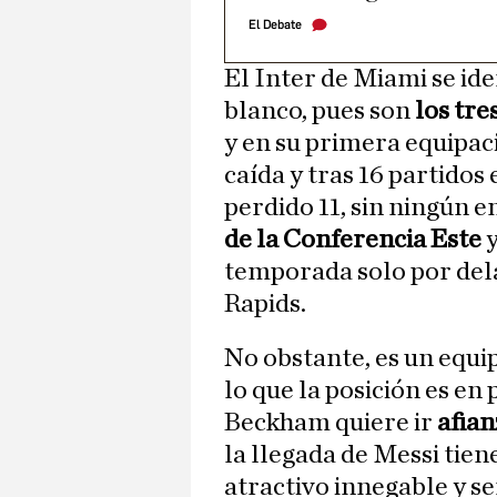
El Debate
El Inter de Miami se iden
blanco, pues son
los tre
y en su primera equipac
caída y tras 16 partidos
perdido 11, sin ningún 
de la Conferencia Este
y
temporada solo por del
Rapids.
No obstante, es un equi
lo que la posición es en
Beckham quiere ir
afia
la llegada de Messi tie
atractivo innegable y se