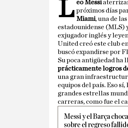
L
eo Messi
aterriza
próximos días para
Miami
, una de la
estadounidense (MLS) 
exjugador inglés y ley
United creó este club e
buscó expandirse por Fl
Su poca antigüedad ha l
prácticamente logros d
una gran infraestructur
equipos del país. Eso sí,
grandes estrellas mundi
carreras, como fue el c
Messi y el Barça choca
sobre el regreso falli