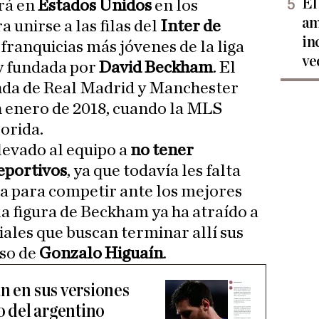
El
rá en
Estados Unidos
en los
am
 unirse a las filas del
Inter de
in
s franquicias más jóvenes de la liga
ve
y fundada por
David Beckham
. El
enda de Real Madrid y Manchester
n enero de 2018, cuando la MLS
orida.
levado al equipo a
no tener
eportivos
, ya que todavía les falta
a para competir ante los mejores
 la figura de Beckham ya ha atraído a
ales que buscan terminar allí sus
aso de
Gonzalo Higuaín
.
n en sus versiones
do del argentino