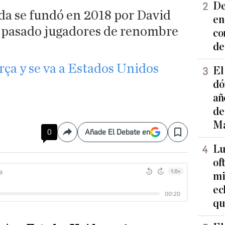
De
ida se fundó en 2018 por David
en
 pasado jugadores de renombre
co
de
rça y se va a Estados Unidos
El
dó
añ
de
Ma
0
Añade El Debate en
Compartir
Save
Lu
of
mi
ec
qu