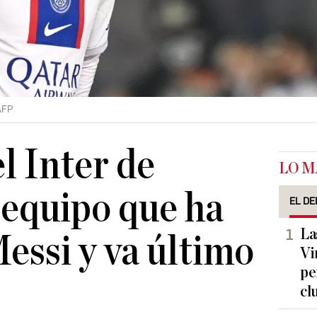
AFP
l Inter de
LO M
equipo que ha
EL DE
La
Messi y va último
Vi
pe
cl