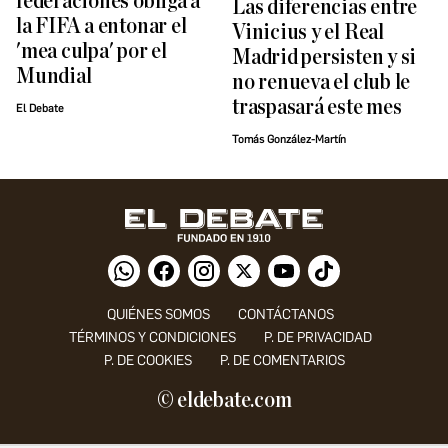
federaciones obliga a
Las diferencias entre
la FIFA a entonar el
Vinicius y el Real
'mea culpa' por el
Madrid persisten y si
Mundial
no renueva el club le
traspasará este mes
El Debate
Tomás González-Martín
QUIÉNES SOMOS
CONTÁCTANOS
TÉRMINOS Y CONDICIONES
P. DE PRIVACIDAD
P. DE COOKIES
P. DE COMENTARIOS
© eldebate.com