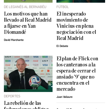
DE LEGANÉS AL BERNABÉU
FÚTBOL
Los motivos que han
El inesperado
llevado al Real Madrid
movimiento de
a fijarse en Yan
Vinicius en plena
Diomandé
negociación con el
Real Madrid
David Marchante
El Debate
El plan de Flick con
los canteranos a la
espera de cerrar el
ansiado '9' que no
encuentra en el
mercado
DEPORTES
Juan Vallaure
La rebelión de las