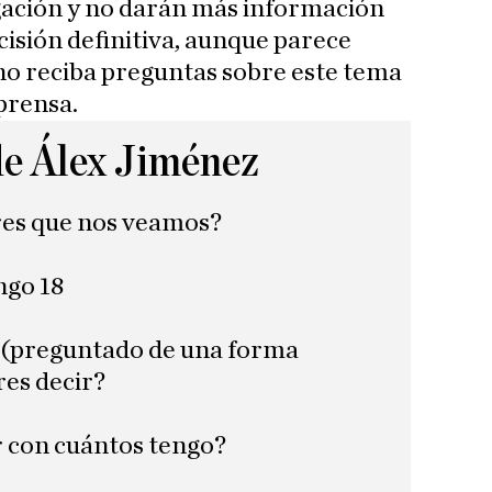
gación y no darán más información
isión definitiva, aunque parece
no reciba preguntas sobre este tema
prensa.
de Álex Jiménez
res que nos veamos?
ngo 18
? (preguntado de una forma
res decir?
r con cuántos tengo?