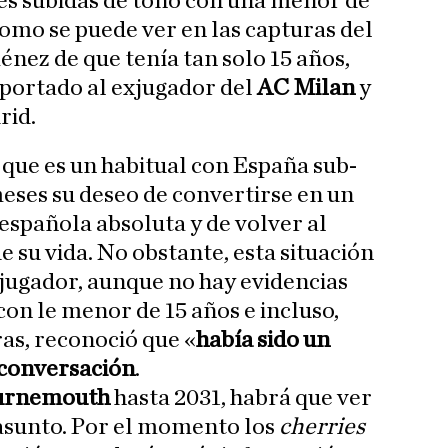
es subidas de tono con una menor de
 como se puede ver en las capturas del
ménez de que tenía tan solo 15 años,
mportado al exjugador del
AC Milan
y
rid.
que es un habitual con España sub-
eses su deseo de convertirse en un
 española absoluta y de volver al
e su vida. No obstante, esta situación
 jugador, aunque no hay evidencias
 con le menor de 15 años e incluso,
ras, reconoció que «
había sido un
 conversación
.
urnemouth
hasta 2031, habrá que ver
 asunto. Por el momento los
cherries