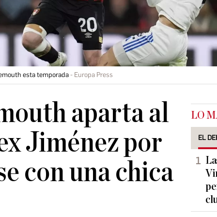
nemouth esta temporada
Europa Press
mouth aparta al
LO M
ex Jiménez por
EL DE
La
e con una chica
Vi
pe
cl