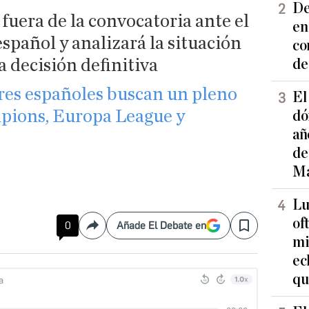
De
 fuera de la convocatoria ante el
en
español y analizará la situación
co
 decisión definitiva
de
es españoles buscan un pleno
El
pions, Europa League y
dó
añ
de
Ma
Lu
of
0
Añade El Debate en
Compartir
Save
mi
ec
qu