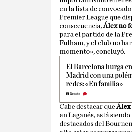
importantísimo en el e
en la lista de convocado
Premier League que dis
consecuencia,
Álex no f
para el partido de la P
Fulham, y el club no ha
momento», concluyó.
El Barcelona hurga en 
Madrid con una polém
redes: «En familia»
El Debate
Cabe destacar que
Álex
en Leganés, está siendo 
destacados del Bournem