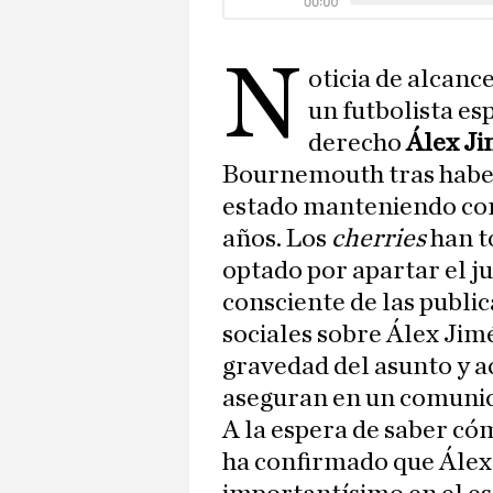
N
oticia de alcanc
un futbolista es
derecho
Álex J
Bournemouth tras haber 
estado manteniendo co
años. Los
cherries
han t
optado por apartar el 
consciente de las public
sociales sobre Álex Jimé
gravedad del asunto y 
aseguran en un comuni
A la espera de saber có
ha confirmado que Álex 