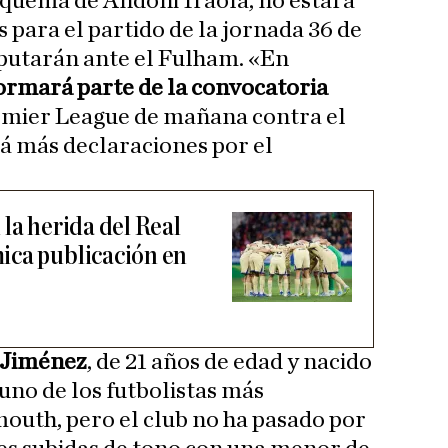
squema de Andoni Iraola, no estará
s para el partido de la jornada 36 de
putarán ante el Fulham. «En
ormará parte de la convocatoria
remier League de mañana contra el
rá más declaraciones por el
la herida del Real
ica publicación en
 Jiménez
, de 21 años de edad y nacido
uno de los futbolistas más
outh, pero el club no ha pasado por