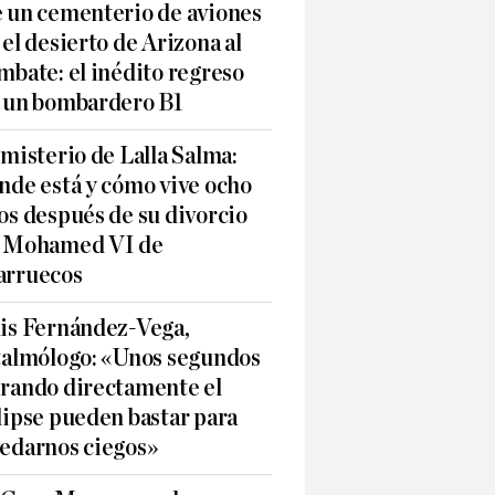
 un cementerio de aviones
 el desierto de Arizona al
mbate: el inédito regreso
 un bombardero B1
 misterio de Lalla Salma:
nde está y cómo vive ocho
os después de su divorcio
 Mohamed VI de
rruecos
is Fernández-Vega,
talmólogo: «Unos segundos
rando directamente el
lipse pueden bastar para
edarnos ciegos»