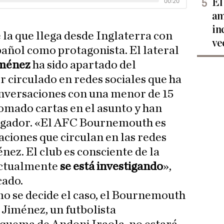
El
am
in
e la que llega desde Inglaterra con
ve
pañol como protagonista. El lateral
iménez
ha sido apartado del
circulado en redes sociales que ha
nversaciones con una menor de 15
omado cartas en el asunto y han
jugador. «El AFC Bournemouth es
aciones que circulan en las redes
nez. El club es consciente de la
actualmente
se está investigando
»,
cado.
mo se decide el caso, el Bournemouth
Jiménez, un futbolista