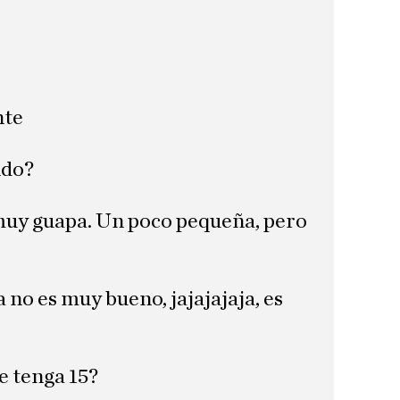
nte
ndo?
 muy guapa. Un poco pequeña, pero
a no es muy bueno, jajajajaja, es
e tenga 15?