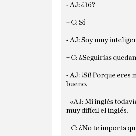
- AJ: ¿16?
+ C: Sí
- AJ: Soy muy intelige
+ C: ¿Seguirías queda
- AJ: ¡Sí! Porque eres
bueno.
- «AJ: Mi inglés todaví
muy difícil el inglés.
+ C: ¿No te importa qu