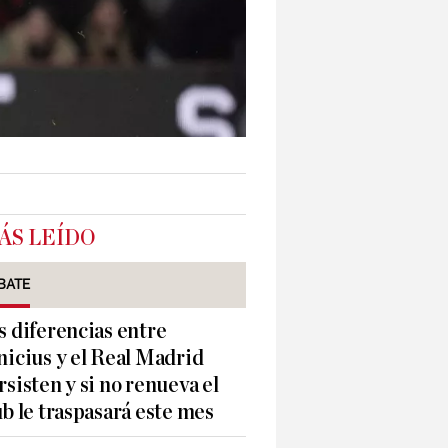
ÁS LEÍDO
BATE
s diferencias entre
nicius y el Real Madrid
rsisten y si no renueva el
ub le traspasará este mes