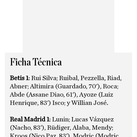
Ficha Técnica
Betis 1
: Rui Silva; Ruibal, Pezzella, Riad,
Abner; Altimira (Guardado, 70'), Roca;
Abde (Assane Diao, 61'), Ayoze (Luiz
Henrique, 83') Isco; y Willian José.
​Real Madrid 1
: Lunin; Lucas Vázquez
(Nacho, 83'), Rüdiger, Alaba, Mendy;
Kroos (Nico Paz, 83'), Modric (Modric,