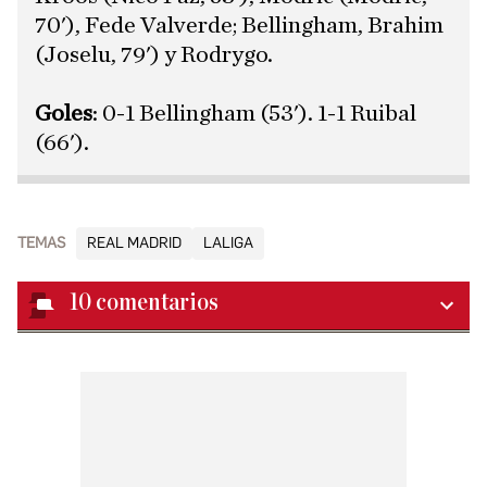
70'), Fede Valverde; Bellingham, Brahim
(Joselu, 79') y Rodrygo.
Goles
: 0-1 Bellingham (53'). 1-1 Ruibal
(66').
TEMAS
REAL MADRID
LALIGA
10
comentarios