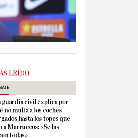
ÁS LEÍDO
BATE
 guardia civil explica por
é no multa a los coches
rgados hasta los topes que
n a Marruecos: «Se las
ben todas»