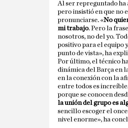
Al ser repreguntado ha 
pero insistió en que no 
pronunciarse. «
No quie
mi trabajo
. Pero la fra
nosotros, no del yo. To
positivo para el equipo 
punto de vista», ha expl
Por último, el técnico h
dinámica del Barça en l
en la conexión con la af
entre todos es increíble
porque se conocen desd
la unión del grupo es a
sencillo escoger el once
nivel enorme», ha concl