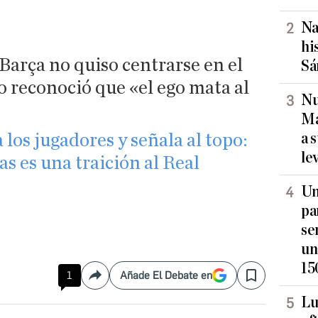
Na
hi
Barça no quiso centrarse en el
Sá
 reconoció que «el ego mata al
Nu
Ma
a 
 los jugadores y señala al topo:
le
as es una traición al Real
Un
pa
se
un
15
1
Añade El Debate en
Compartir
Save
Lu