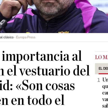
al clásico
Europa Press
a importancia al
LO M
 el vestuario del
EL DE
Un
d: «Son cosas
qu
ca
n en todo el
va
sa