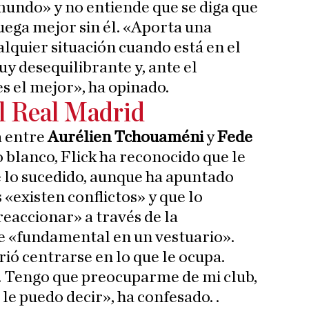
undo» y no entiende que se diga que
ega mejor sin él. «Aporta una
lquier situación cuando está en el
y desequilibrante y, ante el
es el mejor», ha opinado.
el Real Madrid
a entre
Aurélien Tchouaméni
y
Fede
o blanco, Flick ha reconocido que le
 lo sucedido, aunque ha apuntado
 «existen conflictos» y que lo
eaccionar» a través de la
e «fundamental en un vestuario».
irió centrarse en lo que le ocupa.
. Tengo que preocuparme de mi club,
 le puedo decir», ha confesado. .