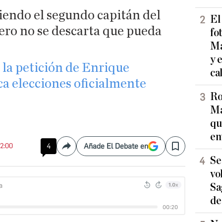
siendo el segundo capitán del
El
ero no se descarta que pueda
fo
Ma
y 
 la petición de Enrique
ca
a elecciones oficialmente
Ro
Ma
qu
en
12:00
4
Añade El Debate en
Compartir
Save
Se
vo
Sa
de