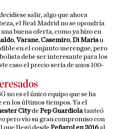
ecidiese salir, algo que ahora
beza, el Real Madrid no se opondría
r una buena oferta, como ya hizo en
naldo
,
Varane
,
Casemiro
,
Di Maria
u
ndible en el conjunto merengue, pero
tbolista debe ser interesante para los
ste caso el precio sería de unos 100-
teresados
G no es el único equipo que se ha
 en los últimos tiempos. Ya el
ester City
de
Pep Guardiola
tanteó
eo pero vio su gran compromiso con
al que llegó desde
Peñarol en 2016
al