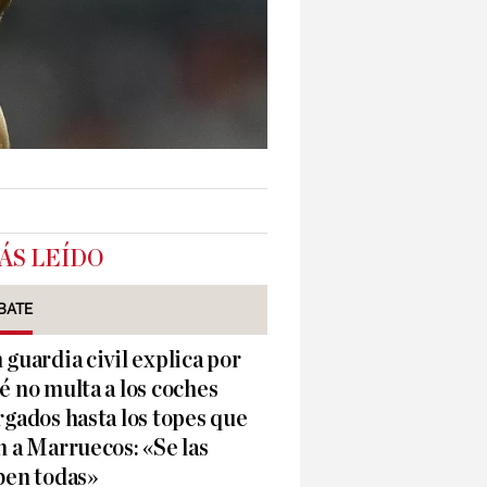
ÁS LEÍDO
BATE
 guardia civil explica por
é no multa a los coches
rgados hasta los topes que
n a Marruecos: «Se las
ben todas»