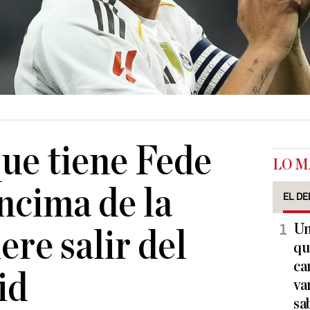
que tiene Fede
LO M
ncima de la
EL DE
Un
ere salir del
qu
ca
id
va
sa