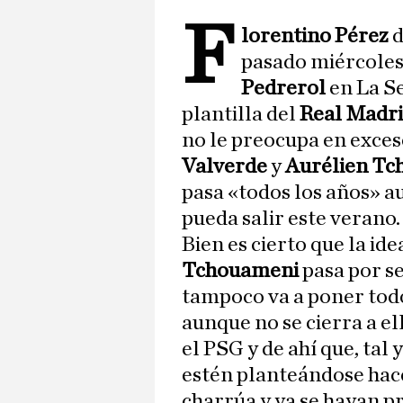
F
lorentino Pérez
d
pasado miércoles 
Pedrerol
en La Se
plantilla del
Real Madr
no le preocupa en exces
Valverde
y
Aurélien T
pasa «todos los años» a
pueda salir este verano.
Bien es cierto que la ide
Tchouameni
pasa por se
tampoco va a poner todo
aunque no se cierra a el
el PSG y de ahí que, tal
estén planteándose hac
charrúa y ya se hayan p