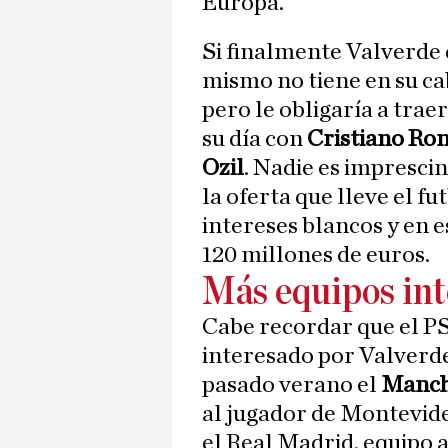
Europa.
Si finalmente Valverde d
mismo no tiene en su ca
pero le obligaría a trae
su día con
Cristiano Ro
Ozil
. Nadie es impresci
la oferta que lleve el fu
intereses blancos y en e
120 millones de euros.
Más equipos in
Cabe recordar que el PS
interesado por Valverde
pasado verano el
Manch
al jugador de Montevid
el Real Madrid, equipo 