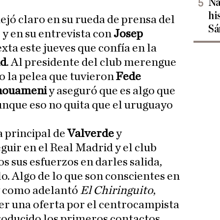
Na
hi
ejó claro en su rueda de prensa del
Sá
y en su entrevista con
Josep
xta este jueves que confía en la
id
. Al presidente del club merengue
o la pelea que tuvieron
Fede
chouameni
y aseguró que es algo que
unque eso no quita que el uruguayo
a principal de
Valverde
y
guir en el Real Madrid y el club
s sus esfuerzos en darles salida,
lo. Algo de lo que son conscientes en
 y como adelantó
El Chiringuito
,
er una oferta por el centrocampista
roducido los primeros contactos