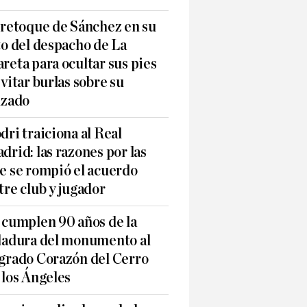
 retoque de Sánchez en su
to del despacho de La
reta para ocultar sus pies
evitar burlas sobre su
lzado
dri traiciona al Real
drid: las razones por las
e se rompió el acuerdo
tre club y jugador
 cumplen 90 años de la
ladura del monumento al
grado Corazón del Cerro
 los Ángeles