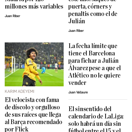
millones más variables
puerta, córners y
penaltis como el de
Juan Riber
Julián
Juan Riber
La fecha límite que
tiene el Barcelona
para fichar a Julián
Álvarez pese a que el
Atlético no le quiere
vender
KARIM ADEYEMI
Juan Vallaure
El velocista con fama
de díscolo y orgulloso
El sinsentido del
de sus raíces que llega
calendario de LaLiga:
al Barça recomendado
solo habrá un día sin
por Flick
fútbol entre el 15 y el