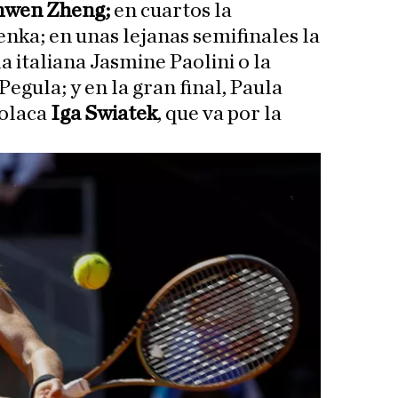
nwen Zheng;
en cuartos la
nka; en unas lejanas semifinales la
a italiana Jasmine Paolini o la
egula; y en la gran final, Paula
polaca
Iga Swiatek
, que va por la