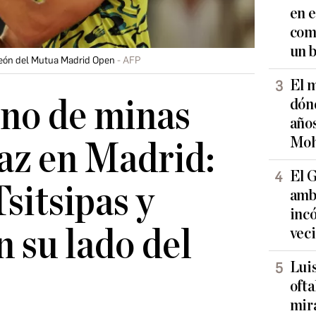
en e
comb
un 
peón del Mutua Madrid Open
AFP
El m
no de minas
dónd
años
Moh
az en Madrid:
El G
sitsipas y
amb
inc
n su lado del
vec
Lui
oft
mir