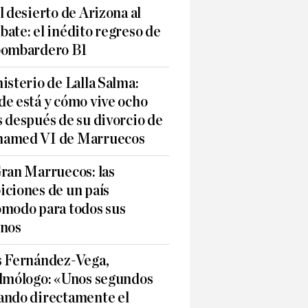
l desierto de Arizona al
ate: el inédito regreso de
bombardero B1
isterio de Lalla Salma:
e está y cómo vive ocho
 después de su divorcio de
amed VI de Marruecos
ran Marruecos: las
iciones de un país
ómodo para todos sus
inos
s Fernández-Vega,
almólogo: «Unos segundos
ando directamente el