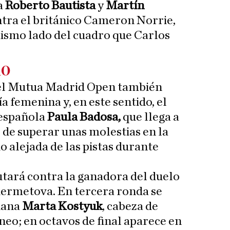
a
Roberto Bautista
y
Martín
tra el británico Cameron Norrie,
ismo lado del cuadro que Carlos
no
 el Mutua Madrid Open también
a femenina y, en este sentido, el
 española
Paula Badosa,
que llega a
 de superar unas molestias en la
o alejada de las pistas durante
utará contra la ganadora del duelo
ermetova. En tercera ronda se
niana
Marta Kostyuk
, cabeza de
neo; en octavos de final aparece en