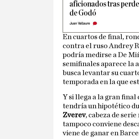
aficionados tras perde
de Godó
Juan Vallaure
En cuartos de final, ron
contra el ruso Andrey R
podría medirse a De Miñ
semifinales aparece la
busca levantar su cuar
temporada en la que est
Y si llega a la gran fina
tendría un hipotético d
Zverev
, cabeza de seri
tampoco conviene desca
viene de ganar en Barc