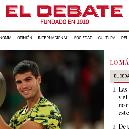
FUNDADO EN 1910
NOMÍA
OPINIÓN
INTERNACIONAL
SOCIEDAD
CULTURA
REL
LO MÁ
EL DEB
Las 
y el
no r
est
De 