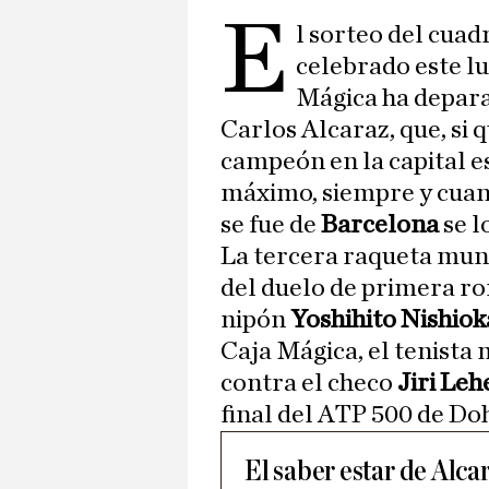
E
l sorteo del cuad
celebrado este lu
Mágica ha depara
Carlos Alcaraz, que, si 
campeón en la capital e
máximo, siempre y cuand
se fue de
Barcelona
se 
La tercera raqueta mun
del duelo de primera ro
nipón
Yoshihito Nishiok
Caja Mágica, el tenista m
contra el checo
Jiri Leh
final del ATP 500 de Do
El saber estar de Alca