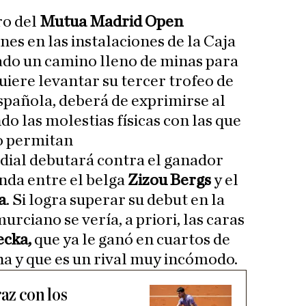
ro del
Mutua Madrid Open
nes en las instalaciones de la Caja
do un camino lleno de minas para
quiere levantar su tercer trofeo de
spañola, deberá de exprimirse al
o las molestias físicas con las que
lo permitan
dial debutará contra el ganador
nda entre el belga
Zizou Bergs
y el
a
. Si logra superar su debut en la
urciano se vería, a priori, las caras
ecka,
que ya le ganó en cuartos de
ha y que es un rival muy incómodo.
raz con los