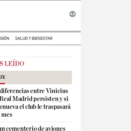
INICIAR
SESIÓN
IGIÓN
SALUD Y BIENESTAR
S LEÍDO
ATE
diferencias entre Vinicius
 Real Madrid persisten y si
enueva el club le traspasará
e mes
un cementerio de aviones