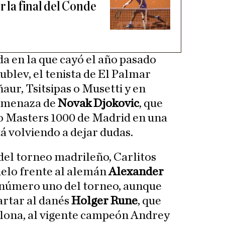
r la final del Conde
da en la que cayó el año pasado
ublev, el tenista de El Palmar
aur, Tsitsipas o Musetti y en
 amenaza de
Novak Djokovic
, que
to Masters 1000 de Madrid en una
á volviendo a dejar dudas.
l del torneo madrileño, Carlitos
uelo frente al alemán
Alexander
e número uno del torneo, aunque
rtar al danés
Holger Rune
, que
elona, al vigente campeón Andrey