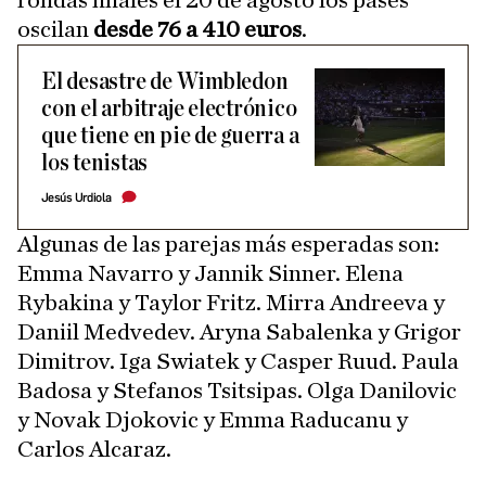
rondas finales el 20 de agosto los pases
oscilan
desde 76 a 410 euros
.
El desastre de Wimbledon
con el arbitraje electrónico
que tiene en pie de guerra a
los tenistas
Jesús Urdiola
Algunas de las parejas más esperadas son:
Emma Navarro y Jannik Sinner. Elena
Rybakina y Taylor Fritz. Mirra Andreeva y
Daniil Medvedev. Aryna Sabalenka y Grigor
Dimitrov. Iga Swiatek y Casper Ruud. Paula
Badosa y Stefanos Tsitsipas. Olga Danilovic
y Novak Djokovic y Emma Raducanu y
Carlos Alcaraz.