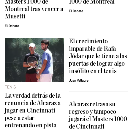
Masters 1.000 de
1000 de Montreal
Montreal tras vencer a
El Debate
Musetti
El Debate
El crecimiento
imparable de Rafa
Jódar que le tiene a las
puertas de lograr algo
insólito en el tenis
Juan Vallaure
TENIS
La verdad detrás de la
renuncia de Alcaraz a
Alcaraz retrasa su
jugar en Cincinnati
regreso y tampoco
pese a estar
jugará el Masters 1000
entrenando en pista
de Cincinnati