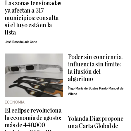
Las zonas tensionadas
ya afectan a 317
municipios: consulta
si el tuyo está en la
lista
José Rosado,Luis Cano
Poder sin conciencia,
influencia sin límite:
la ilusión del
algoritmo
Íñigo María de Bustos Pardo Manuel de
Villena
ECONOMÍA
El eclipse revoluciona
la economía de agosto:
Yolanda Díaz propone
más de 440.000
una Carta Global de