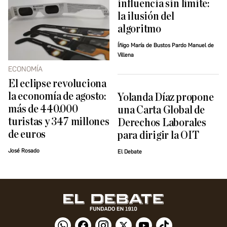
influencia sin límite:
la ilusión del
algoritmo
Íñigo María de Bustos Pardo Manuel de
Villena
ECONOMÍA
El eclipse revoluciona
la economía de agosto:
Yolanda Díaz propone
más de 440.000
una Carta Global de
turistas y 347 millones
Derechos Laborales
de euros
para dirigir la OIT
José Rosado
El Debate