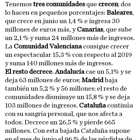
Tenemos
tres comunidades
que
crecen
; dos
lo hacen en pequeños porcentajes:
Baleares
,
que crece en junio un 1,4 % e ingresa 30
millones de euros más, y
Canarias
, que sube
un 2,1 % y suma 24 millones más de ingresos.
La
Comunidad Valenciana
consigue crecer
un espectacular 15,3 % con respecto al 2019
y suma 140 millones más de ingresos.
El resto decrece
.
Andalucía
cae un 5,1% y se
deja 63 millones de euros;
Madrid
baja
también un 5,2 % y 56 millones; el resto de
comunidades disminuye un 15,8 % y se deja
103 millones de ingresos.
Cataluña
continúa
con su sangría personal, que nos afecta a
todos. Decrece un 26,5 % y pierde 665
millones. Con esta bajada Cataluña supone
en el mes de junio el 96 % de las pérdidas de