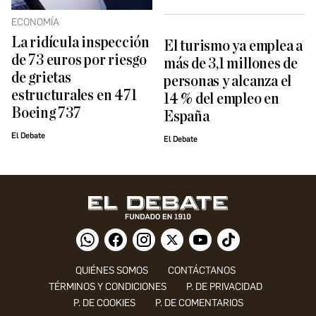
ECONOMÍA
La ridícula inspección
El turismo ya emplea a
de 73 euros por riesgo
más de 3,1 millones de
de grietas
personas y alcanza el
estructurales en 471
14 % del empleo en
Boeing 737
España
El Debate
El Debate
QUIÉNES SOMOS
CONTÁCTANOS
TÉRMINOS Y CONDICIONES
P. DE PRIVACIDAD
P. DE COOKIES
P. DE COMENTARIOS