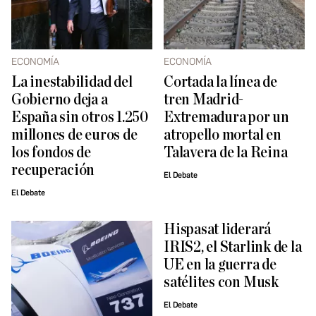
ECONOMÍA
ECONOMÍA
La inestabilidad del
Cortada la línea de
Gobierno deja a
tren Madrid-
España sin otros 1.250
Extremadura por un
millones de euros de
atropello mortal en
los fondos de
Talavera de la Reina
recuperación
El Debate
El Debate
Hispasat liderará
IRIS2, el Starlink de la
UE en la guerra de
satélites con Musk
El Debate