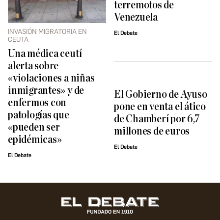
terremotos de
Venezuela
INVASIÓN MIGRATORIA EN
El Debate
CEUTA
Una médica ceutí
alerta sobre
«violaciones a niñas
inmigrantes» y de
El Gobierno de Ayuso
enfermos con
pone en venta el ático
patologías que
de Chamberí por 6,7
«pueden ser
millones de euros
epidémicas»
El Debate
El Debate