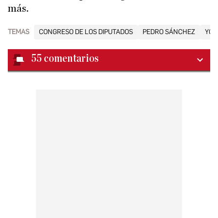
más.
TEMAS
CONGRESO DE LOS DIPUTADOS
PEDRO SÁNCHEZ
YOL
55
comentarios