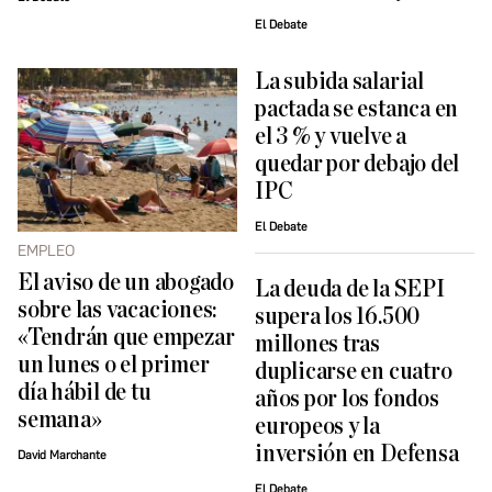
El Debate
La subida salarial
pactada se estanca en
el 3 % y vuelve a
quedar por debajo del
IPC
El Debate
EMPLEO
El aviso de un abogado
La deuda de la SEPI
sobre las vacaciones:
supera los 16.500
«Tendrán que empezar
millones tras
un lunes o el primer
duplicarse en cuatro
día hábil de tu
años por los fondos
semana»
europeos y la
inversión en Defensa
David Marchante
El Debate