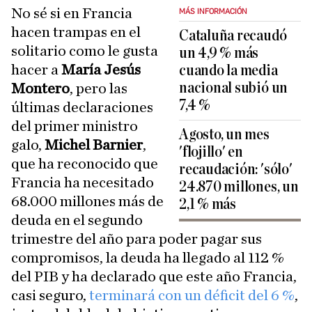
No sé si en Francia
MÁS INFORMACIÓN
hacen trampas en el
Cataluña recaudó
solitario como le gusta
un 4,9 % más
hacer a
María Jesús
cuando la media
nacional subió un
Montero
, pero las
7,4 %
últimas declaraciones
del primer ministro
Agosto, un mes
galo,
Michel Barnier
,
'flojillo' en
que ha reconocido que
recaudación: 'sólo'
Francia ha necesitado
24.870 millones, un
68.000 millones más de
2,1 % más
deuda en el segundo
trimestre del año para poder pagar sus
compromisos, la deuda ha llegado al 112 %
del PIB y ha declarado que este año Francia,
casi seguro,
terminará con un déficit del 6 %
,