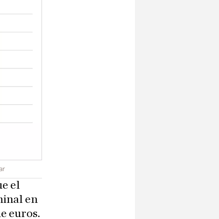
ar
ue el
minal en
e euros.