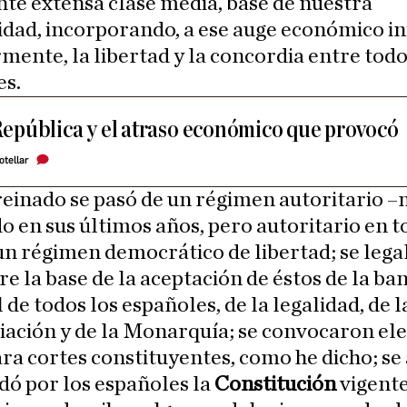
nte extensa clase media, base de nuestra
dad, incorporando, a ese auge económico in
mente, la libertad y la concordia entre todo
es.
República y el atraso económico que provocó
otellar
reinado se pasó de un régimen autoritario 
o en sus últimos años, pero autoritario en 
un régimen democrático de libertad; se legal
e la base de la aceptación de éstos de la ba
 de todos los españoles, de la legalidad, de l
iación y de la Monarquía; se convocaron el
ara cortes constituyentes, como he dicho; s
dó por los españoles la
Constitución
vigente