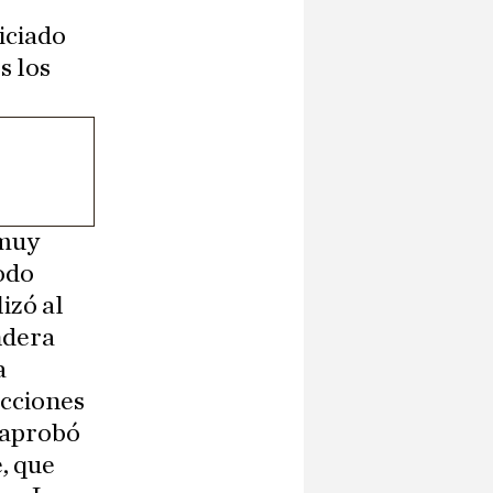
iciado
s los
–muy
todo
izó al
ndera
a
ecciones
e aprobó
, que