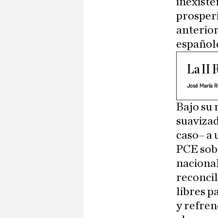
inexiste
prosperi
anterior
español
La II 
José María R
Bajo su 
suavizad
caso– a 
PCE sobr
nacional
reconcil
libres p
y refren