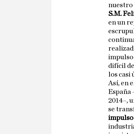
nuestro 
S.M. Fel
en un re
escrupul
continu
realizad
impulso 
difícil 
los casi
Así, en 
España –
2014–, u
se tran
impulso
industri