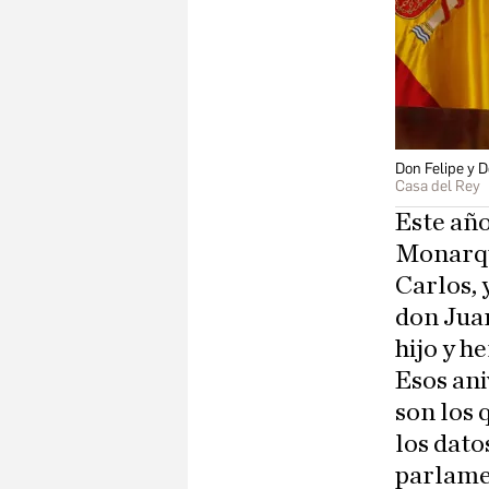
Don Felipe y 
Casa del Rey
Este año
Monarqu
Carlos, 
don Juan
hijo y h
Esos ani
son los 
los dat
parlamen