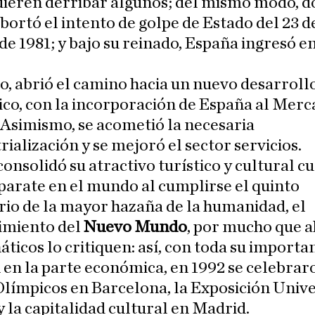
uieren derribar algunos; del mismo modo, d
bortó el intento de golpe de Estado del 23 d
de 1981; y bajo su reinado, España ingresó en
o, abrió el camino hacia un nuevo desarroll
co, con la incorporación de España al Mer
Asimismo, se acometió la necesaria
rialización y se mejoró el sector servicios.
consolidó su atractivo turístico y cultural 
parate en el mundo al cumplirse el quinto
io de la mayor hazaña de la humanidad, el
imiento del
Nuevo Mundo
, por mucho que 
áticos lo critiquen: así, con toda su importa
en la parte económica, en 1992 se celebrar
límpicos en Barcelona, la Exposición Unive
 y la capitalidad cultural en Madrid.