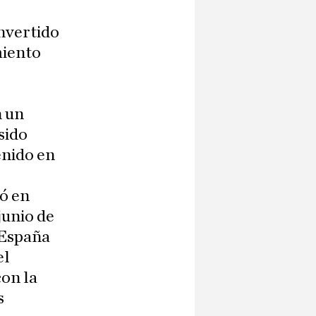
onvertido
miento
n un
sido
enido en
nó en
junio de
l España
el
on la
s