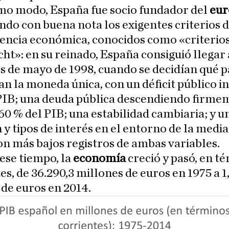
mo modo, España fue socio fundador del
eur
do con buena nota los exigentes criterios 
encia económica, conocidos como «criterios
ht»: en su reinado, España consiguió llegar 
 de mayo de 1998, cuando se decidían qué p
n la moneda única, con un déficit público in
 PIB; una deuda pública descendiendo firme
 60 % del PIB; una estabilidad cambiaria; y u
n y tipos de interés en el entorno de la media
on más bajos registros de ambas variables.
ese tiempo, la
economía
creció y pasó, en t
es, de 36.290,3 millones de euros en 1975 a 1
 de euros en 2014.