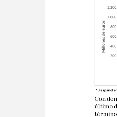
PIB español en
Con don 
último d
términos