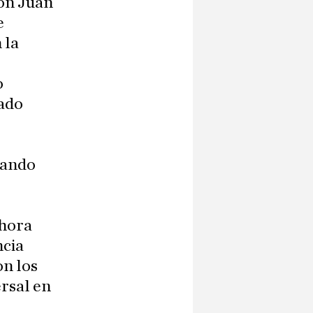
on Juan
e
 la
o
cado
cuando
ahora
ncia
on los
rsal en