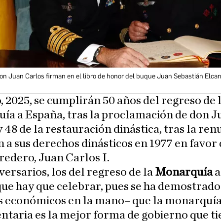
Don Juan Carlos firman en el libro de honor del buque Juan Sebastián Elca
, 2025, se cumplirán 50 años del regreso de 
ía a España, tras la proclamación de don J
y 48 de la restauración dinástica, tras la ren
 a sus derechos dinásticos en 1977 en favor 
eredero, Juan Carlos I.
versarios, los del regreso de la
Monarquía
a
que hay que celebrar, pues se ha demostrad
os económicos en la mano– que la monarquí
taria es la mejor forma de gobierno que ti