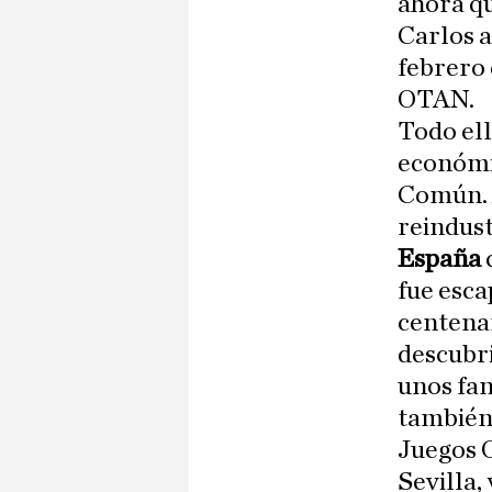
ahora q
Carlos a
febrero 
OTAN.
Todo ell
económi
Común. 
reindust
España
fue esca
centenar
descubr
unos fan
también 
Juegos O
Sevilla,