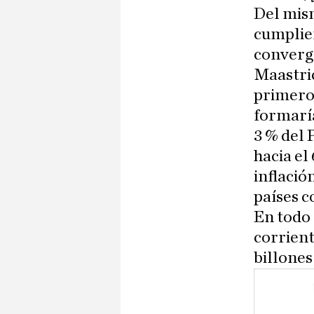
Del mis
cumplien
converg
Maastric
primeros
formaría
3 % del
hacia el
inflació
países c
En todo 
corrient
billones