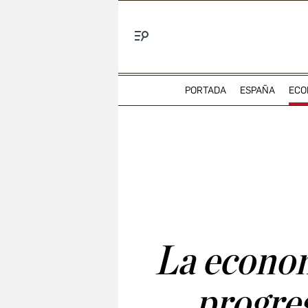
Menú
PORTADA
ESPAÑA
ECO
La econom
progre