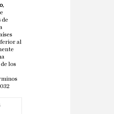
o
,
de
 de
a
aíses
ferior al
mente
na
 de los
érminos
,032