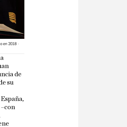
no en 2018
la
uan
uncia de
de su
 España,
o –con
a
ene