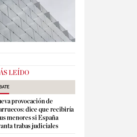
ÁS LEÍDO
BATE
eva provocación de
rruecos: dice que recibiría
sus menores si España
vanta trabas judiciales