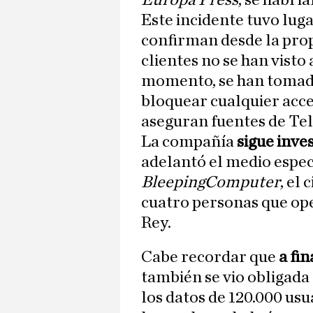
Europa Press
, se habrí
Este incidente tuvo lug
confirman desde la prop
clientes no se han visto
momento, se han tomado
bloquear cualquier acce
aseguran fuentes de Tel
La compañía
sigue inve
adelantó el medio espec
BleepingComputer
, el
cuatro personas que ope
Rey.
Cabe recordar que
a fi
también se vio obligada 
los datos de 120.000 us