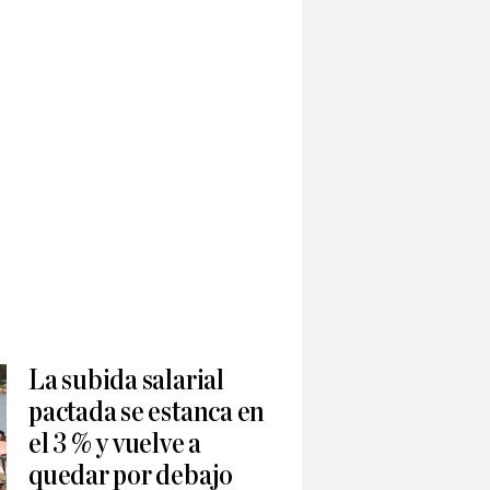
La subida salarial
pactada se estanca en
el 3 % y vuelve a
quedar por debajo