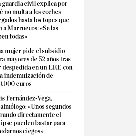
 guardia civil explica por
é no multa a los coches
rgados hasta los topes que
n a Marruecos: «Se las
ben todas»
a mujer pide el subsidio
ra mayores de 52 años tras
r despedida en un ERE con
a indemnización de
0.000 euros
is Fernández-Vega,
talmólogo: «Unos segundos
rando directamente el
lipse pueden bastar para
edarnos ciegos»