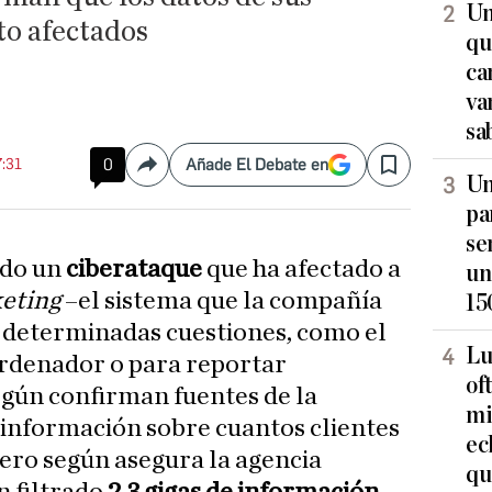
Un
sto afectados
qu
ca
va
sa
7:31
0
Añade El Debate en
Compartir
Save
Un
pa
se
ido un
ciberataque
que ha afectado a
un
keting
–el sistema que la compañía
15
r determinadas cuestiones, como el
Lu
ordenador o para reportar
of
según confirman fuentes de la
mi
 información sobre cuantos clientes
ec
pero según asegura la agencia
qu