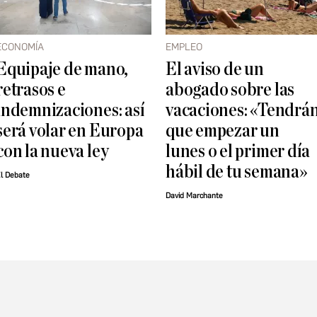
ECONOMÍA
EMPLEO
Equipaje de mano,
El aviso de un
retrasos e
abogado sobre las
indemnizaciones: así
vacaciones: «Tendrá
será volar en Europa
que empezar un
con la nueva ley
lunes o el primer día
hábil de tu semana»
l Debate
David Marchante