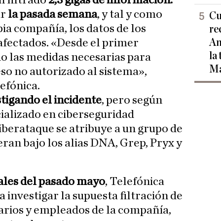
an filtrado
2,3 gigas de información.
ar
la pasada semana
, y tal y como
Cu
ia compañía, los datos de los
re
Am
 afectados. «Desde el primer
la
 las medidas necesarias para
Ma
so no autorizado al sistema»,
efónica.
stigando el incidente
, pero según
ializado en ciberseguridad
 ciberataque se atribuye a un grupo de
ran bajo los alias DNA, Grep, Pryx y
nales del pasado mayo
, Telefónica
a investigar la supuesta filtración de
uarios y empleados de la compañía,