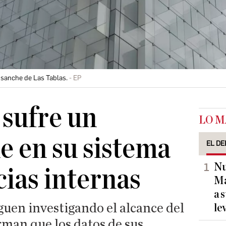
ensanche de Las Tablas.
EP
 sufre un
LO M
e en su sistema
EL DE
Nu
cias internas
Ma
a 
guen investigando el alcance del
le
rman que los datos de sus