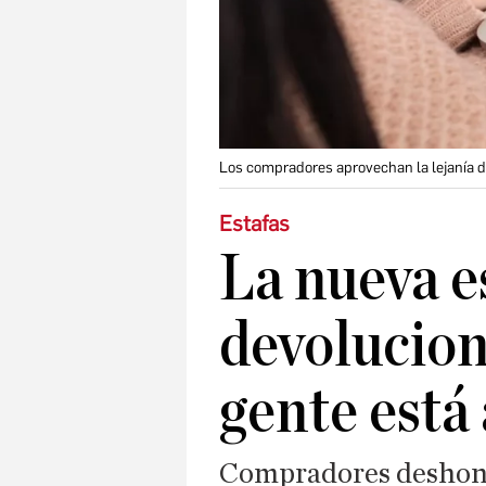
Los compradores aprovechan la lejanía d
Estafas
La nueva es
devolucion
gente está
Compradores deshone