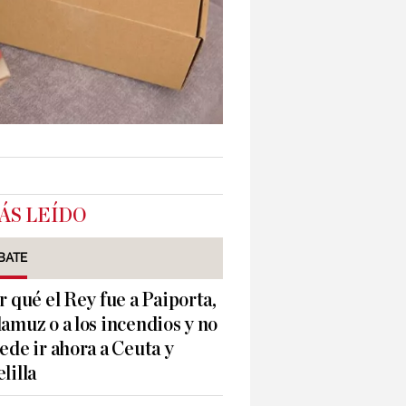
ÁS LEÍDO
BATE
r qué el Rey fue a Paiporta,
amuz o a los incendios y no
ede ir ahora a Ceuta y
lilla