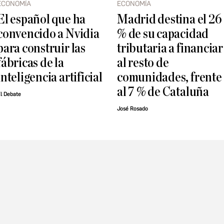
ECONOMÍA
ECONOMÍA
El español que ha
Madrid destina el 26
convencido a Nvidia
% de su capacidad
para construir las
tributaria a financiar
fábricas de la
al resto de
inteligencia artificial
comunidades, frente
al 7 % de Cataluña
l Debate
José Rosado