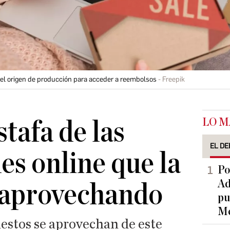
el origen de producción para acceder a reembolsos
Freepik
LO M
tafa de las
EL DE
es online que la
Po
Ad
 aprovechando
pu
Me
stos se aprovechan de este