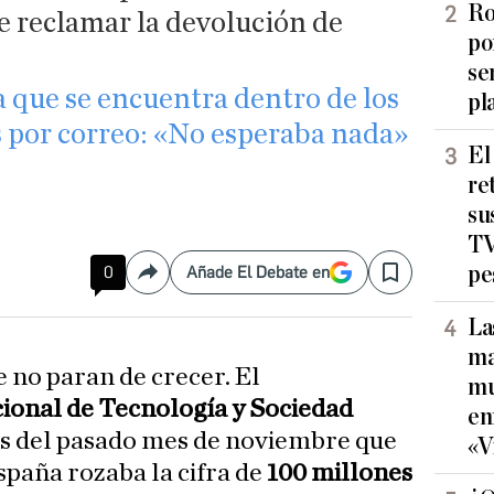
Ro
de reclamar la devolución de
po
se
a que se encuentra dentro de los
pl
 por correo: «No esperaba nada»
El
re
su
TV
pe
0
Añade El Debate en
Compartir
Save
La
ma
 no paran de crecer. El
mu
ional de Tecnología y Sociedad
en
es del pasado mes de noviembre que
«V
paña rozaba la cifra de
100 millones