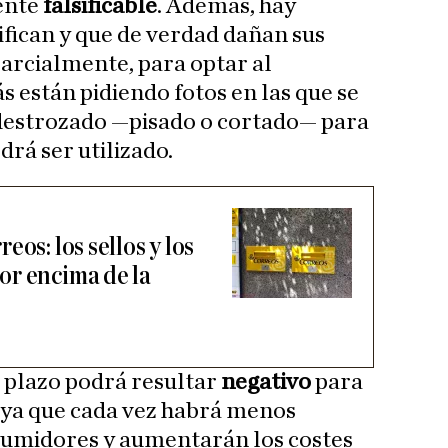
mente
falsificable
. Además, hay
ifican y que de verdad dañan sus
arcialmente, para optar al
s están pidiendo fotos en las que se
 destrozado —pisado o cortado— para
rá ser utilizado.
os: los sellos y los
or encima de la
o plazo podrá resultar
negativo
para
, ya que cada vez habrá menos
nsumidores y aumentarán los costes