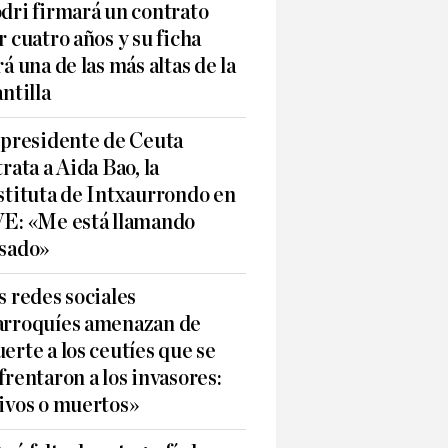
dri firmará un contrato
r cuatro años y su ficha
rá una de las más altas de la
antilla
 presidente de Ceuta
trata a Aida Bao, la
stituta de Intxaurrondo en
E: «Me está llamando
sado»
s redes sociales
rroquíes amenazan de
erte a los ceutíes que se
frentaron a los invasores:
ivos o muertos»