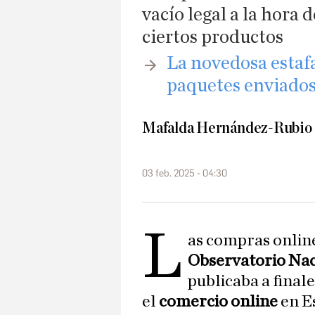
vacío legal a la hora 
ciertos productos
​La novedosa estaf
paquetes enviados
Mafalda Hernández-Rubio
03 feb. 2025 - 04:30
L
as compras online
Observatorio Nac
publicaba a final
el
comercio online
en Es