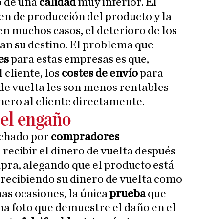
o de una
calidad
muy inferior. El
en de producción del producto y la
en muchos casos, el deterioro de los
an su destino. El problema que
es
para estas empresas es que,
l cliente, los
costes de envío
para
de vuelta les son menos rentables
nero al cliente directamente.
 el engaño
echado por
compradores
recibir el dinero de vuelta después
pra, alegando que el producto está
y recibiendo su dinero de vuelta como
s ocasiones, la única
prueba
que
na foto que demuestre el daño en el